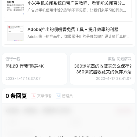
小米手机关闭系统自带广告教程，看完能关闭百分之95以上广告。
广告对手机使用体验的影响不容忽视，让我们来学习如何关闭安卓手机自带的系统广告，提升使用乐趣。 接下来，我将为大家详细介绍关闭安卓手机系统广告的方法，让我们一起来解决烦人的广告问题。 一下包含有广告的 应用（小米手机为例：） 天气：设置–用户体验计划 日历：设置–用户体验计划 主题商店：设置–隐私设置–个性化推荐 应用商店：设置–隐私–个性化服务 应用商店：设置–功能设置–显示福利活动 系统设置：搜索–广告&#
Adobe推出的嘎嘎香免费工具 – 提升效率的利器
Adobe旗下的产品中，你最常使用的是哪款呢？设计师们真的很厉害，他们可以熟练地运用PhotoShop、Illustrator等软件，轻松完成各种设计任务，令人羡慕不已。 不过，其实只要稍加练习，你也可以像他们一样高效地工作。虽然PhotoShop、Premiere Pro、After EffectsIllustrator等软件对于很多人来说是必备的工具，但这些软件并不是免费的。 光是订阅PhotoShop和Lightroom一年的费用就高达888元。 应对昂贵的价格，很多人只能使用所谓的”高级版
值得一看
教程
问题解决
熊出没·伴我“熊芯4K
360浏览器的收藏夹怎么保存?
360浏览器收藏夹的保存方法
2023-4-17 18:37:07
2023-4-17 23:41:07
0 条回复
文章作者
管理员
A
M
欢迎您，新朋友，感谢参与互动！
确认修改