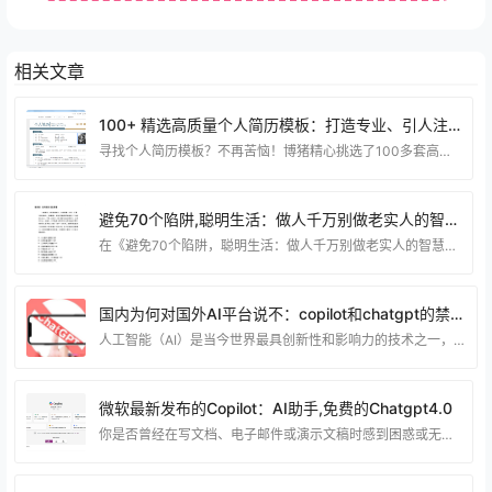
相关文章
100+ 精选高质量个人简历模板：打造专业、引人注目的简历！
寻找个人简历模板？不再苦恼！博猪精心挑选了100多套高质量的模板，为您提供无限可能。无论您是刚毕业的应届生，还是经验丰富的职场精英，这些模板都能帮助您打造出令人印象深刻的简历。 从传统到现代，从简约到创意，我们的模板涵盖了各种风格和行业。无论您是在寻找传统职业还是潜在的创意领域，我们都有适合您的模板。每个模板都经过精心设计，保证了专业性和视觉吸引力的完美结合。 选择这些模板，您将获得一个个性化的简历，突出您的专业技能和独特魅力，让您在求职市场中脱颖而出。不再局限于传统的简历模式，让您的简历成为HR眼中的亮点，为您的
避免70个陷阱,聪明生活：做人千万别做老实人的智慧之路.Pdf
在《避免70个陷阱，聪明生活：做人千万别做老实人的智慧之路》中，我们将揭示避免陷阱的70个关键要点，为您指引一条聪明生活的道路。这书籍深入剖析，不仅教会您在人生旅途中规避困境，还分享了不做老实人的智慧之道。通过这本书，您将获得实用的智慧，助您在各种情境下做出明智而聪明的选择，为自己创造更加成功和幸福的生活。 资源下载 下载权限查看 ￥ 免费下载 评论并刷新后下载 登录后下载 查看演示 {{attr.name}}： 您当前的等级为 登录后免费下载登录 小黑屋反思中，不准下载！ 评论后刷新页面下载评论 支付￥以后下载
国内为何对国外AI平台说不：copilot和chatgpt的禁用背后的原因
人工智能（AI）是当今世界最具创新性和影响力的技术之一，它正在改变着各个领域和行业的发展。然而，AI技术的发展也带来了一系列的挑战和风险，比如数据安全、隐私保护、伦理道德、社会公平等。为了促进AI技术的健康发展和规范应用，不同国家和地区都制定了相应的政策和法规，以保障AI技术的安全、可信、可控。 国内作为AI技术的重要参与者和推动者，也高度重视AI技术的监管和管理，尤其是对于生成式AI技术，即利用大规模的数据和算力，通过深度学习的方法，生成各种类型的内容，如文本、图像、音频、视频等。生成式AI技术具有强大的创造力和
微软最新发布的Copilot：AI助手,免费的Chatgpt4.0
你是否曾经在写文档、电子邮件或演示文稿时感到困惑或无从下手？你是否想要有一个智能的助手，可以帮助你生成文本、总结信息、提供建议或转换格式？如果是这样，那么微软 Copilot 可能是你一直在寻找的工具。 什么是微软 Copilot？ 微软 Copilot 是一种 AI 驱动的生产力工具，它使用大型语言模型 (LLM)，并将数据与 Microsoft Graph 和 Microsoft 365 应用和服务集成。它与常用 Microsoft 365 应用（如 Word、Excel、PowerPoint、Outlook、