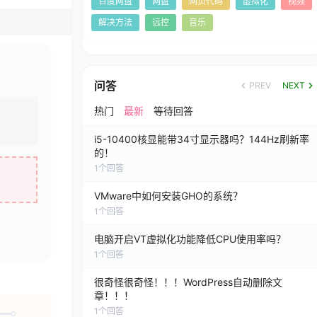
百度网盘
网盘
网页代码
虚拟化
视频
解决方法
远控
音乐
问答
PREV
NEXT
热门
最新
等待回答
i5-10400核显能带34寸显示器吗？144Hz刷新率
的！
1
个回答
VMware中如何安装GHO的系统？
1
个回答
电脑开启VT虚拟化功能降低CPU使用率吗？
1
个回答
很奇怪很奇怪！！！WordPress自动删除文
章！！！
1
个回答