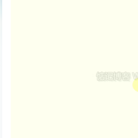
频
播
放
器