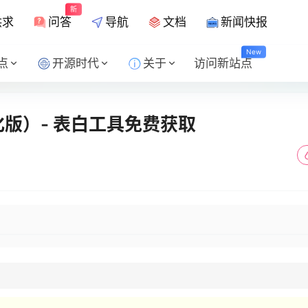
新
供求
问答
导航
文档
新闻快报
New
点
开源时代
关于
访问新站点
版）- 表白工具免费获取