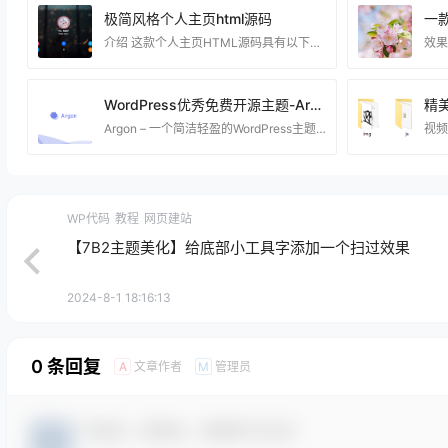
极简风格个人主页html源码
介绍 这款个人主页HTML源码具有以下特点： 纯静态：无需配置任何服务器环境，开箱即用。 界面美观：采用流光风格，视觉效果优雅。 自适应设计：支持多设备显示，完美适配不同屏幕尺寸。 轻量快速：代码优化精简，加载响应速度快。 部署方式： 只需在本地配置好Nginx，设置默认页面为index.html并绑定域名即可轻松部署。 资源下载 下载权限查看 ￥ 免费下载 评论并刷新后下载 登录后下载 查看演示 {{attr.name}}： 您当前的等级为 登录后免费下载登录 小黑屋反思中，不准下载！ 评论后刷新页面下载评论 支
WordPress优秀免费开源主题-Argon
Argon – 一个简洁轻盈的WordPress主题，完全开源！ 介绍： 今天我要向大家介绍的是Argon主题，在目前是一个开源的主题。Argon主题的维护速度较慢，更新也比较随缘。然而，Argon主题的作者对细节进行了大量的本地优化，支持使用CDN加速访问静态文件，同时还进行了SEO优化，提供夜间模式和评论扩展等功能。这是一款细节精致、轻盈美观的WordPress主题，非常难得。 界面： 演示站点：https://blog.hanhanz.top/ 目前最新版：V1.3.4 支持自定义搜索过滤器顺序和
WP代码
教程
网页建站
【7B2主题美化】给底部小工具字添加一个扫过效果
2024-8-1 18:16:13
0 条回复
文章作者
管理员
A
M
欢迎您，新朋友，感谢参与互动！