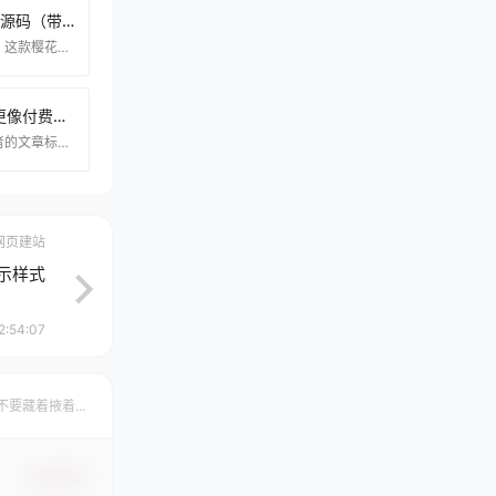
樱花漫天飞舞特效HTML源码（带演示）
由于其细致真实的视觉效果，这款樱花漫天飞舞的特效HTML源代码营造出浪漫美丽的氛围，特别适合个人网站或博客的美化装饰。无论是展示页面还是节日主题，这种樱花飘落的效果都能为网站增添独特的艺术感和酷炫感，让浏览体验更加生动迷人。源代码结构清晰，操作方便，无需复杂设置即可轻松集成到您的网站中。无论你是前端开发新手还是有经验的开发者，你都可以快速使用这个特效，让你的网页更加精彩。 资源下载 下载权限查看 ￥ 免费下载 评论并刷新后下载 登录后下载 查看演示 {{attr.name}}： 您当前的等级为 登录后免费下载登录
Git主题一款比付费主题更像付费主题的WP免费主题
文章标题直接沿用的主题作者的文章标题，单从文章标题咱们就可以看出博主云落对主题的自信水平。作为一款完整免费的WordPress主题，Git非常适宜新人小白停止建站，主题内嵌了许多适用的功用，关于看不懂代码的站长来说，运用这款主题你再也不用为增加某些小功用而死啃代码而苦恼了。但是不幸的是这款主标题前从前中止更新了，不过这也说明主题从前完善到不需求更新了，一款完善且经过很多用户考证过的主题其稳定性自是不会有什么大的问题。下面奉上主题的截图及链接地址，更多细致的内容大家仍是前往主题作者的博客去理解吧，这也算是对云落博主的
网页建站
示样式
2:54:07
不要藏着掖着...
确认修改