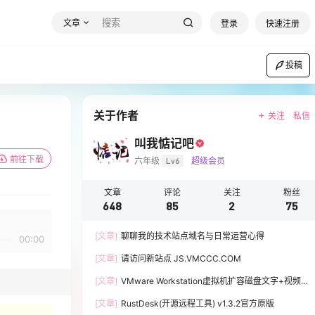
文章
登录
快速注册
投稿
关于作者
关注
私信
叫我惦记吧
前往下载
六年级
Lv6
超级会员
文章
评论
关注
粉丝
648
85
2
75
[文章]
聊聊我的技术站点域名与日常运营心得
00:00
[文章]
请访问新站点 JS.VMCCC.COM
[文章]
VMware Workstation虚拟机扩容磁盘文字+视频
教程
[文章]
RustDesk(开源远程工具) v1.3.2官方原版