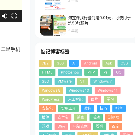
2 年前
淘宝伴我行签到送0.01元，可使用于
洗50张照片
2 年前
；二是手机
惦记博客标签
7B2
360
Ai
Android
Apk
CSS
HTML
Photoshop
PHP
Ps
QQ
SEO
VMware
VT
Windows 7
Windows 8
Windows 10
Windows 11
WordPress
人工智能
图片
学习
安装包
实用工具
微信
技巧
抖音
插件
支付宝
杀毒
活动
浏览器
游戏
源码
电脑管家
疑惑
百度