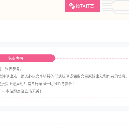
给TA打赏
免责声明
途，只供参考。
及注明出处，请务必以文字链接的形式标明或保留文章原始出处和作者的信息
经接受上述声明！需自行承担一切风险与责任！
，与本站观点及立场无关！