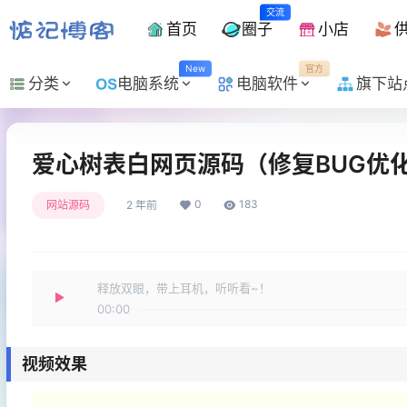
交流
首页
圈子
小店
New
官方
分类
电脑系统
电脑软件
旗下站
爱心树表白网页源码（修复BUG优化
0
183
网站源码
2 年前
释放双眼，带上耳机，听听看~！
00:00
视频效果
视