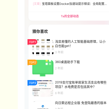
[文章]
宝塔面板设置Docker加速站提示错误：全局配置
文件有误，请检查Expecting value:line 1 column 1(char
0)解决方法
Ta的全部动态
猜你喜欢
浅显易懂的人工智能基础原理，让小
TOP1
白也能get！
3 年前
360桌面助手下载
TOP2
2 年前
2019支付宝账单居家生活支出有哪些
TOP3
项目？水电费是否包括其中？
6 年前
向日葵远程企业版 免登陆最香的版本