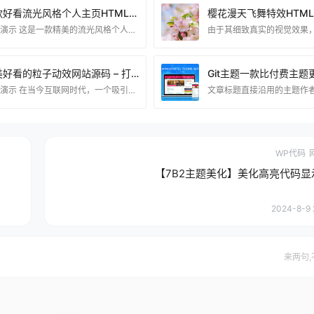
一款好看流光风格个人主页HTML源码
效果演示 这是一款精美的流光风格个人主页HTML源码，界面设计简洁大方，动画效果流畅自然，完美适配各类设备。无论是展示个人作品、分享博客，还是用作在线名片，这套源码都能为你打造出独具风格的个性主页。易于定制，适合想要快速搭建个人主页的用户使用。 资源下载 下载权限查看 ￥ 免费下载 评论并刷新后下载 登录后下载 查看演示 {{attr.name}}： 您当前的等级为 登录后免费下载登录 小黑屋反思中，不准下载！ 评论后刷新页面下载评论 支付￥以后下载 请先登录 您今天的下载次数（次）用完了，请明天再来 支付积分以后
精美好看的粒子动效网站源码 – 打造引人注目的引导页面
视频演示 在当今互联网时代，一个吸引人眼球的引导页面对于网站的用户体验至关重要。粒子动效是一种流行且具有吸引力的设计元素，它为网站增添了一种独特的视觉效果。本文将分享一个精美的粒子动效网站源码，无需后台，特别适合作为引导页面，为您的网站带来引人注目的效果。 粒子动效是一种基于粒子系统的视觉呈现技术，通过在页面上生成和控制大量的小粒子，形成具有生动、流动感的动画效果。粒子可以表现为各种形状、颜色和运动方式，为网站带来更加生动有趣的用户体验。 粒子动效网站源码介绍 1.特点：网站源码具有以下特点： 纯源码，无需后台，简
WP代码
【7B2主题美化】美化高亮代码显
2024-8-9 
来两句,