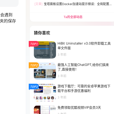
[文章]
宝塔面板设置Docker加速站提示错误：全局配置
文件有误，请检查Expecting value:line 1 column 1(char
0)解决方法
常会遇到
Ta的全部动态
藏夹的保存
猜你喜欢
HiBit Uninstaller v3.0软件卸载工具
TOP1
单文件版
3 年前
最强人工智能ChatGPT,给你们搞来
TOP2
了,直接使用！
3 年前
游戏下载厅：可靠的安卓苹果游戏下
TOP3
载平台和手游优惠福利
3 年前
免费领取优酷视频VIP会员3天