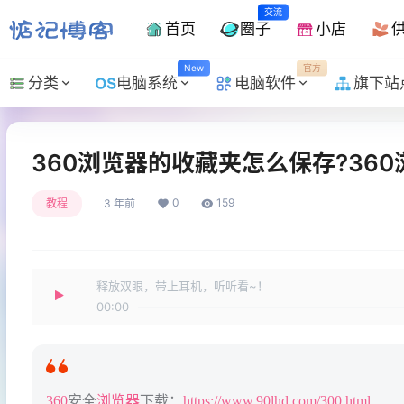
交流
首页
圈子
小店
New
官方
分类
电脑系统
电脑软件
旗下站
360浏览器的收藏夹怎么保存?36
0
159
教程
3 年前
释放双眼，带上耳机，听听看~！
00:00
360
安全
浏览器
下载：
https://www.90lhd.com/300.html