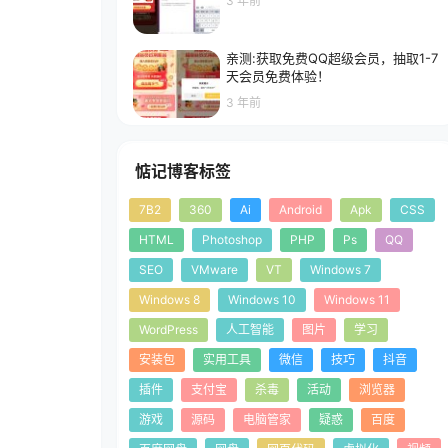
3 年前
亲测:获取免费QQ超级会员，抽取1-7
天会员免费体验！
3 年前
惦记博客标签
7B2
360
Ai
Android
Apk
CSS
HTML
Photoshop
PHP
Ps
QQ
SEO
VMware
VT
Windows 7
Windows 8
Windows 10
Windows 11
WordPress
人工智能
图片
学习
安装包
实用工具
微信
技巧
抖音
插件
支付宝
杀毒
活动
浏览器
游戏
源码
电脑管家
疑惑
百度