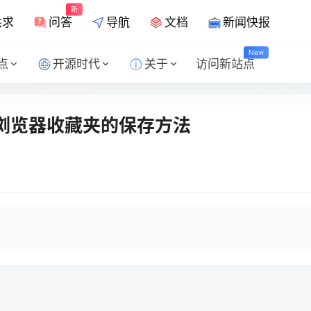
新
供求
问答
导航
文档
新闻快报
New
点
开源时代
关于
访问新站点
0浏览器收藏夹的保存方法