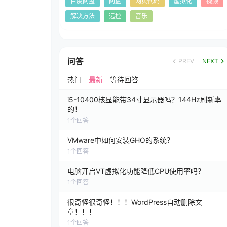
百度网盘
网盘
网页代码
虚拟化
视频
解决方法
远控
音乐
问答
PREV
NEXT
热门
最新
等待回答
i5-10400核显能带34寸显示器吗？144Hz刷新率
的！
1
个回答
VMware中如何安装GHO的系统？
1
个回答
电脑开启VT虚拟化功能降低CPU使用率吗？
1
个回答
很奇怪很奇怪！！！WordPress自动删除文
章！！！
1
个回答