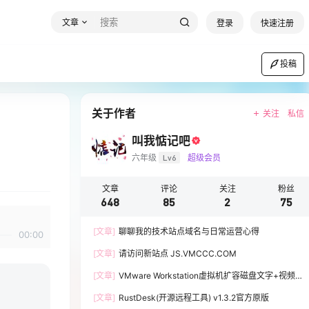
文章
登录
快速注册
投稿
关于作者
关注
私信
叫我惦记吧
六年级
Lv6
超级会员
文章
评论
关注
粉丝
648
85
2
75
[文章]
聊聊我的技术站点域名与日常运营心得
00:00
[文章]
请访问新站点 JS.VMCCC.COM
[文章]
VMware Workstation虚拟机扩容磁盘文字+视频
教程
[文章]
RustDesk(开源远程工具) v1.3.2官方原版