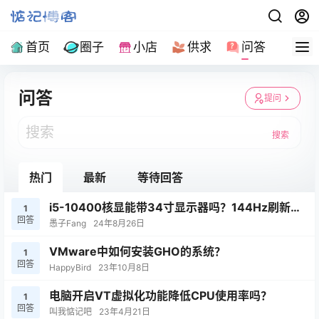
首页
圈子
小店
供求
问答
导
问答
提问
搜索
热门
最新
等待回答
i5-10400核显能带34寸显示器吗？144Hz刷新
1
回答
率的！
愚子Fang
24年8月26日
VMware中如何安装GHO的系统？
1
回答
HappyBird
23年10月8日
电脑开启VT虚拟化功能降低CPU使用率吗？
1
回答
叫我惦记吧
23年4月21日