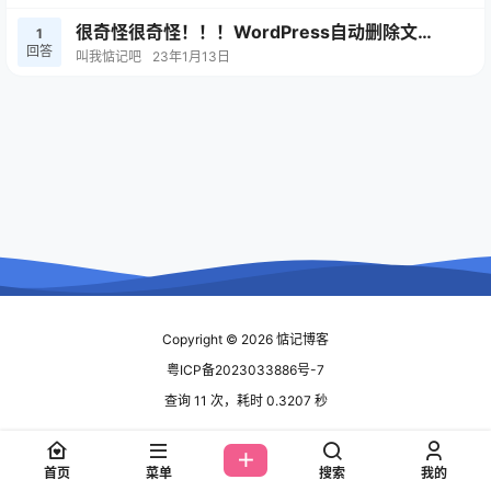
很奇怪很奇怪！！！WordPress自动删除文
1
回答
章！！！
叫我惦记吧
23年1月13日
疑惑
i5-10400核显能带34寸显示器吗？144Hz
2024-08-26
刷新率的！
22:38:47
2023-10-08
VMware中如何安装GHO的系统？
10:23:11
疑惑
电脑开启VT虚拟化功能降低CPU使用率
2023-04-21
吗？
Copyright © 2026
惦记博客
10:21:34
粤ICP备2023033886号-7
疑惑
查询 11 次，耗时 0.3207 秒
很奇怪很奇怪！！！WordPress自动删除文
2023-01-13
章！！！
21:51:30
首页
菜单
搜索
我的