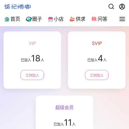
首页
圈子
小店
供求
问答
导
VIP
SVIP
18
4
已加入
人
已加入
人
立刻加入
立刻加入
超级会员
11
已加入
人