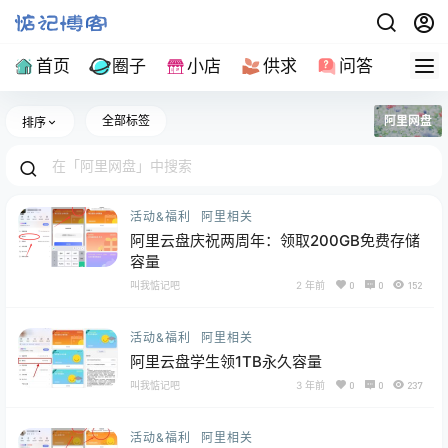
首页
圈子
小店
供求
问答
导
全部标签
阿里网盘
排序
活动&福利
阿里相关
阿里云盘庆祝两周年：领取200GB免费存储
容量
叫我惦记吧
2 年前
0
0
152
活动&福利
阿里相关
阿里云盘学生领1TB永久容量
叫我惦记吧
3 年前
0
0
237
活动&福利
阿里相关