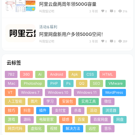
阿里云盘两周年领500G容量
叫我惦记吧
3 年前
0
0
316
活动&福利
阿里网盘新用户多领500G空间！
叫我惦记吧
3 年前
0
0
359
云标签
7B2
360
Ai
Android
Apk
CSS
HTML
Mac
Photoshop
PHP
Ps
QQ
SEO
VMware
VT
Windows 7
Windows 10
Windows 11
WordPress
人工智能
图片
学习
安装包
实用工具
微信
技巧
抖音
插件
支付宝
杀毒
活动
浏览器
游戏
源码
电脑管家
疑惑
百度
百度网盘
网盘
网页代码
虚拟化
视频
解决方法
远控
音乐