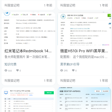
70 Super with Max-Q Design (8G
叫我惦记吧
1 年前
叫我惦记吧
1 年前
B/英特尔) ( 光线追踪) 主板：英特尔
LAPQC71D (HM370芯片组) 显示
器：京东方B…
红米笔记本Redmibook 14增
微星H510i Pro WIFI黑苹果
强版I5-10210U黑苹果EFI引
EFI引导文件下载
鲁大师配置图片 第一次搞红米笔记
配置图： 这个我搭配的是macOS V
导文件
本的，太难了搞了大半天😂 这个EFI
entura 13系统 其他系统可以自行测
知识付费
黑苹果EFI引导
我搭配的系统是 macOS 14。 注
试 注意：装黑苹果避开一些硬盘，
意：装黑苹果避开一些硬盘，不支
不支持的硬盘： 《《 点这里查
666
0
395
0
持的硬盘： 《《 点这里查看 》》
看 》》 资源下载
成品照片 资源下载
叫我惦记吧
1 年前
叫我惦记吧
1 年前