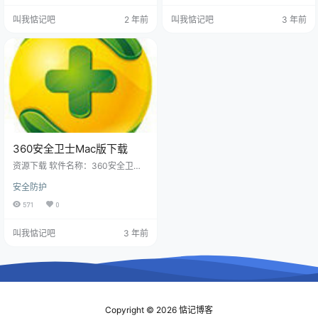
支持黑苹果免驱的，我在黄鱼上面
编一起来看看操作方法吧。 Ma
叫我惦记吧
2 年前
叫我惦记吧
3 年前
花了5-10r找别人刷了一个Amd 580
c查看系统版本的方法 1、首先我们
的黑苹果免驱BIOS，所以鲁大师检
点击屏幕顶部的苹果菜单，再点击
测到就是580显卡了。 2 、主板
“关于本机”选项，这步操作都比较简
自带的有线网卡和声卡都可以正常
单，很多小伙伴也知道的。 2、随后
驱动，还有的就是这个EFI也定制了
我们可以在关于本机中看到当前系
仿冒USB驱动 总的来…
统版本，在这里可看到我当前的是
OS X Yose…
360安全卫士Mac版下载
资源下载 软件名称：360安全卫士
MAC版 下载链接：本地下载 软件版
安全防护
本：V15.0.0.1231 软件大小：7.62
MB (7,995,392 字节) 更新时间：20
571
0
23年06月01日 支持系统：Macos
软件类型：免费 360安全卫士Mac
叫我惦记吧
3 年前
版是一款专为Mac OS用户打造的免
费系统安全工具，凭借360安全大脑
的强大技术支持，成功地集成了清
理、卸载和杀毒等多种功能，旨在
为Mac系统打造全面安…
Copyright © 2026
惦记博客