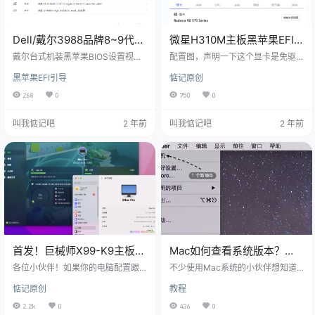
Dell/戴尔3988品牌8~9代
微星H310M主板黑苹果EFI
intel处理器台式机装黑苹果
引导文件（i3-9100F+570显
戴尔台式机装黑苹果BIOS设置视频
配置图，声明一下这个显卡是免驱
EFI引导文件
教程：https://www.90lhd.com/107
卡）
的，如果你的A卡不免驱可以在小黄
黑苹果EFI引导
惦记原创
90.html 如果你的戴尔台式电脑配置
鱼找人刷一下免驱BIOS！ 装好的
刚好跟我的一样或者差不多可以试
图，这个EFI文件，搭配macos Vent
268
0
750
0
试文章下面我提供的efi引导文件！
ura13.6.4系统，其他的系统版本没
配置图： 注意：装黑苹果避开一些
测试过，小伙伴可以自己尝试一
叫我惦记吧
2 年前
叫我惦记吧
2 年前
硬盘，不支持的硬盘： 《《 点这里
下！！ 注意：装黑苹果避开一些硬
查看 》》 装好的效果图： 资源下
盘，不支持的硬盘： 《《 点这里查
载： 在这里我提供了两个EFI引导文
看 》》 这个主板装黑苹果之前详细
件： 1、DELL-8-9代 核显UHD630
的BIOS设置： Tip1: 微星主板BIOS
12-13系统EFI…
快捷键实用指南 想进入BIOS设置
开机时按…
首发！巨械师X99-K9主板黑
Mac如何查看系统版本？
苹果EFI引导文件
Mac查看系统版本的方法
各位小伙伴！如果你的电脑配置跟
不少使用Mac系统的小伙伴想知道
我的一样！或者差不多，又又又刚
自己当前的测试版系统版本号是否
惦记原创
教程
好想装黑苹果系统！不妨试试我这
与正式版一样，然后再决定是否要
个EFI 说明一下：我的显卡是讯景A
继续升级系统，那么Mac系统要如
2.2k
0
436
0
MD 590 GME显卡，这个显卡是不
何查看自己的版本呢？下面就和小