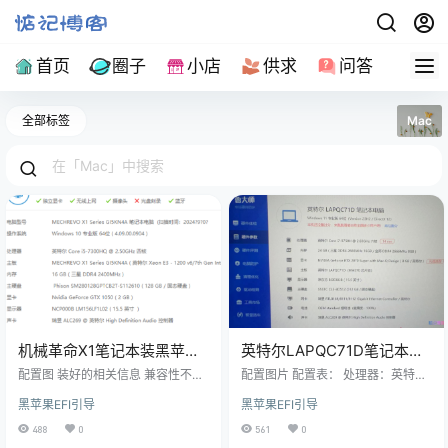
首页
圈子
小店
供求
问答
导
全部标签
Mac
机械革命X1笔记本装黑苹果
英特尔LAPQC71D笔记本电
EFI引导文件下载
脑黑苹果EFI文件
配置图 装好的相关信息 兼容性不
配置图片 配置表： 处理器：英特尔
错，WiFi也能正常使用。 资源下载
Core i7-9750H @ 2.60GHz六核 运
黑苹果EFI引导
黑苹果EFI引导
行内存：24 GB (三星DDR4 2666M
Hz 16GB /金邦DDR4 2666MHz 8G
488
0
561
0
B ) 显卡：NVIDIA GeForce RTX 20