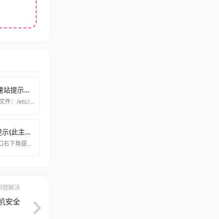
宝塔面板设置Docker加速站提示错误：全局配置文件有误，请检查Expecting value:line 1 column 1(char 0)解决方法
错误截图： 解决方法： 打开文件：/etc/docker/daemon.json 填入代码： { "registry-mirrors":
VMware16版本虚拟机提示(此主机不具有3D支持）解决方法！
运行虚拟机的时候 虚拟机窗口右下角提示(此主机不具有3D支持）！ 具体解决方法 这个方法是站长原创的，可以帮助到很多小伙伴解决问题，如果不行我也只能说 抱歉~自行确认是否需要！
问题解决
机安全