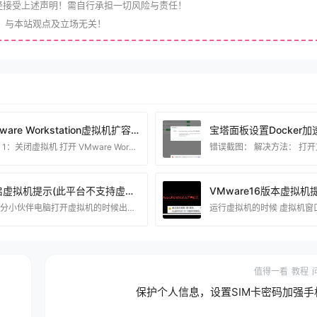
经接受上述声明！需自行承担一切风险与责任！
，与本站观点及立场无关！
VMware Workstation虚拟机扩容磁盘文字+视频教程
步骤 1：关闭虚拟机 打开 VMware Workstation Pro，选择你要扩展磁盘的虚拟机。 确保虚拟机已关闭。如果虚拟机正在运行，请选择“关机”或“关闭电源”。 步骤 2：调整虚拟磁盘大小 右键点击虚拟机名称，选择“设置”（Settings）。 在“硬件”选项卡中，选择“硬盘”（Hard Disk）设备。 点击“扩展”（Expand）按钮，输入新的磁盘大小（注意单位是 GB）。 确认更改，然后点击“完成”或“确定”保存设置。 步骤 3：进入虚拟机操作系统并调整分区 扩展磁盘后，你需要进入虚拟机操作系统中调
开启虚拟机提示(此平台不支持虚拟化)电脑不支持虚拟化解决方法
少部分小伙伴电脑打开虚拟机的时候出现这个错误！是什么原因造成的呢？ 不管你电脑的intel 处理器 或者是 AMD 都可能有这样的问题。这个是Windows系统的问题。 有两个地方造成！ 第一个是: 电脑没打开CPU虚拟化技术 （目前少部分电脑是没打开的）大部分电脑都默认打开了这个功能！ 如果你BIOS里面没打开虚拟化功能的话可以看看这个链接的教程，是博猪记录的一些电脑开启CPU虚拟化的教程！https://www.90lhd.com/tag/vt （如果这个链接里面没有合适你的教程）可以联系博猪指导你开启 当然
值得一看
教程
保护个人信息，设置SIM卡密码加强手