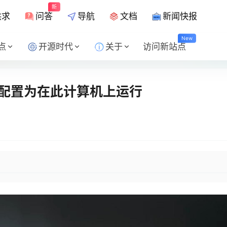
新
供求
问答
导航
文档
新闻快报
New
点
开源时代
关于
访问新站点
ws配置为在此计算机上运行