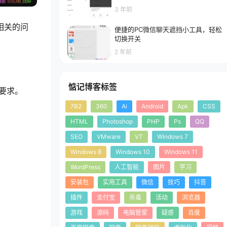
3 年前
息相关的问
便捷的PC微信聊天遮挡小工具，轻松
切换开关
2 年前
惦记博客标签
低要求。
7B2
360
Ai
Android
Apk
CSS
HTML
Photoshop
PHP
Ps
QQ
SEO
VMware
VT
Windows 7
Windows 8
Windows 10
Windows 11
WordPress
人工智能
图片
学习
安装包
实用工具
微信
技巧
抖音
。
插件
支付宝
杀毒
活动
浏览器
游戏
源码
电脑管家
疑惑
百度