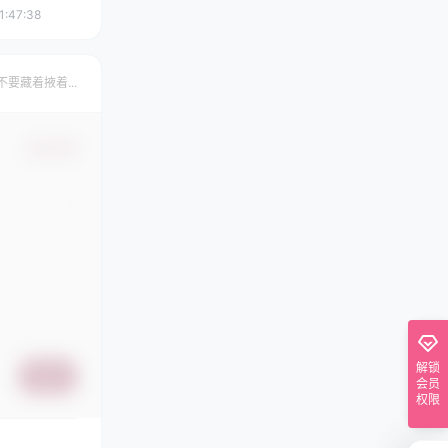
1:47:38
不要藏着掖着...
确认修改
解锁
提交
会员
权限