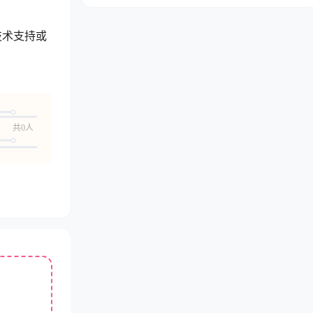
技术支持或
共0人
。