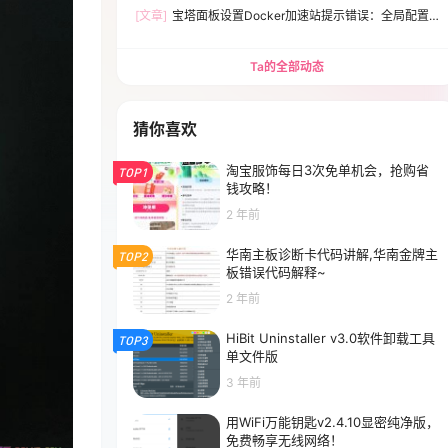
[文章]
宝塔面板设置Docker加速站提示错误：全局配置
文件有误，请检查Expecting value:line 1 column 1(char
0)解决方法
Ta的全部动态
猜你喜欢
淘宝服饰每日3次免单机会，抢购省
TOP1
钱攻略！
2 年前
华南主板诊断卡代码讲解,华南金牌主
TOP2
板错误代码解释~
2 年前
HiBit Uninstaller v3.0软件卸载工具
TOP3
单文件版
3 年前
用WiFi万能钥匙v2.4.10显密纯净版，
免费畅享无线网络！