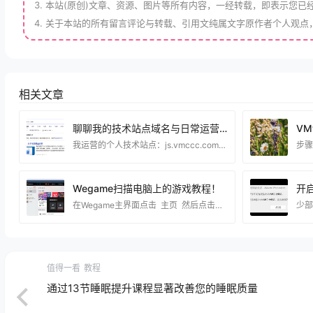
本站(原创)文章、资源、图片等所有内容，一经转载，即表示您已
关于本站的所有留言评论与转载、引用文纯属文字原作者个人观点
相关文章
聊聊我的技术站点域名与日常运营心得
我运营的个人技术站点：js.vmccc.com，取名为技术巢，主要分享虚拟机搭建、电脑系统优化、实用工具教程、建站相关经验等内容。 建站至今也有不短的时间了，一路摸索下来，踩过不少坑，也积累了不少实操经验。 选择js.vmccc.com这个域名，也是结合了站点定位综合考虑的。整体字符简洁，辨识度高，不管是日常访问，还是和同好交流分享，都很方便记忆。对于个人技术博客来说，一个易记的域名，不仅方便访客回访，长期运营下来，也能逐步沉淀站点品牌。 熟悉我的朋友都知道，本站主打纯实操类技术干货。内容全部基于日常折腾电脑、服务
Wegame扫描电脑上的游戏教程！
在Wegame主界面点击 主页 然后点击加号 —然后点击全盘扫描，等待扫描完成就可以了！ 这一步就选择你电脑的磁盘，如果你知道你电脑在那个分区就直接选对应的分区 这样扫描就更快了！
值得一看
教程
通过13节睡眠提升课程显著改善您的睡眠质量