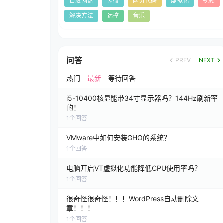
百度网盘
网盘
网页代码
虚拟化
视频
解决方法
远控
音乐
问答
PREV
NEXT
热门
最新
等待回答
i5-10400核显能带34寸显示器吗？144Hz刷新率
的！
1
个回答
VMware中如何安装GHO的系统？
1
个回答
电脑开启VT虚拟化功能降低CPU使用率吗？
1
个回答
很奇怪很奇怪！！！WordPress自动删除文
章！！！
1
个回答
。