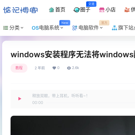
交流
首页
圈子
小店
New
官方
分类
电脑系统
电脑软件
旗下站
windows安装程序无法将windo
0
2.6k
教程
2 年前
释放双眼，带上耳机，听听看~！
00:00