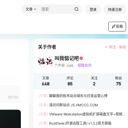
文章
登录
快速注册
投稿
关于作者
关注
私信
叫我惦记吧
六年级
Lv6
超级会员
文章
评论
关注
粉丝
648
85
2
75
[文章]
聊聊我的技术站点域名与日常运营心得
00:00
[文章]
请访问新站点 JS.VMCCC.COM
[文章]
VMware Workstation虚拟机扩容磁盘文字+视频
教程
[文章]
RustDesk(开源远程工具) v1.3.2官方原版