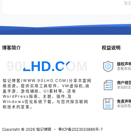
暂
博客简介
权益说明
90LHD.COM
版权声
查看本站
惦记博客(
WWW.90LHD.COM
)分享丰富网
用户规
络资源。提供实用工具软件、VM虚拟机,涵
本站的法
盖手游、游戏辅助、UI素材等。还有
WordPress指南、主题、插件,及
免责声
Windows优化系统下载。与您共探互联网
本站的免
和技术的变革。
Copyright © 2026
惦记博客
・
粤ICP备2023033886号-7