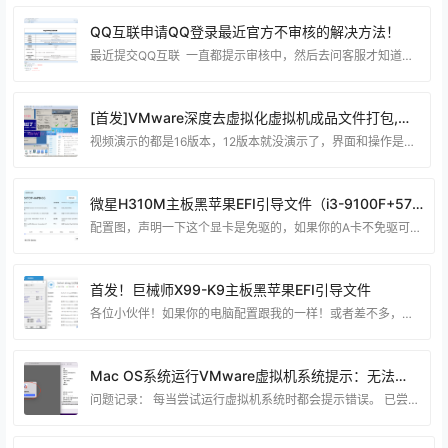
QQ互联申请QQ登录最近官方不审核的解决方法！
最近提交QQ互联 一直都提示审核中，然后去问客服才知道平台出问题了 需要用邮件申请，下面给教大家怎么通过邮件去申请。 编写邮件标题：QQ互联网站应用申请 发送到：connect@qq.com 填写申请表：（下载申请QQ互联表格）https://dianjiwang.lanzoul.com/iMi9k29nn6la 大家可以按照我的方式填写： 需要添加附件有：网站图标，手持身份证，还有网站icp备案的截图 和 填写的表格。最后就可以审核通过了！ 博猪最近前两天申请了两个网站的QQ互联登录，大家可以看看 https:
[首发]VMware深度去虚拟化虚拟机成品文件打包,无绑定！无套路！
视频演示的都是16版本，12版本就没演示了，界面和操作是差不多一样的。 经过博猪多年深耕虚拟机领域，精心打造了一款综合经验的VM虚拟机文件。这款虚拟机以其卓越优势在检测方面表现出色，不论是面对常见的软件加密壳（如SE、VMP、WinLicense），还是绝大多数游戏，都展现出卓越的兼容性（尽管无法百分之百保证所有软件和游戏都能绕过检测，但博猪对于大部分检测的成功信心满满！）。更为引人瞩目的是，这款虚拟机的文件不受电脑绑定，您可以将其轻松地应用于任何一台电脑，实现出奇不意的灵活使用体验！秒s市面上绑定电脑的虚拟机，防
微星H310M主板黑苹果EFI引导文件（i3-9100F+570显卡）
配置图，声明一下这个显卡是免驱的，如果你的A卡不免驱可以在小黄鱼找人刷一下免驱BIOS！ 装好的图，这个EFI文件，搭配macos Ventura13.6.4系统，其他的系统版本没测试过，小伙伴可以自己尝试一下！！ 注意：装黑苹果避开一些硬盘，不支持的硬盘： 《《 点这里查看 》》 这个主板装黑苹果之前详细的BIOS设置： Tip1: 微星主板BIOS快捷键实用指南 想进入BIOS设置 开机时按下 F2 或 Del 键 快速选择启动 项按 F11 键 保存更改 按 F10 键 切换简易至高级模式 按 F7
首发！巨械师X99-K9主板黑苹果EFI引导文件
各位小伙伴！如果你的电脑配置跟我的一样！或者差不多，又又又刚好想装黑苹果系统！不妨试试我这个EFI 说明一下：我的显卡是讯景AMD 590 GME显卡，这个显卡是不支持黑苹果免驱的，我在黄鱼上面花了5-10r找别人刷了一个Amd 580的黑苹果免驱BIOS，所以鲁大师检测到就是580显卡了。 2 、主板自带的有线网卡和声卡都可以正常驱动，还有的就是这个EFI也定制了仿冒USB驱动 总的来说我个人还是觉得比较完美的。（我上面鲁大师显示的是7265无线网卡，这个是因为我自己在某宝买的无线网卡加上去的NGFF插
Mac OS系统运行VMware虚拟机系统提示：无法启动。解决方法！
问题记录： 每当尝试运行虚拟机系统时都会提示错误。 已尝试停用测通道以减轻问题，但仍未解决。 下面这个提示和上面这个提示，不管是否打开停用侧通道缓解 都提示错误！ 上图如果点击了 好！ 就会弹出 窗口提示错误：传输 (VMDB) 错误 -14: Pipe connection has been broken。 这个问题真是有点让人感到困惑。起初我想到的是，在Windows系统中有一个叫做”内核隔离”的功能，但在Mac系统中却找不到相应的功能位置，也不清楚在Mac系统中这个功能叫什么。 我