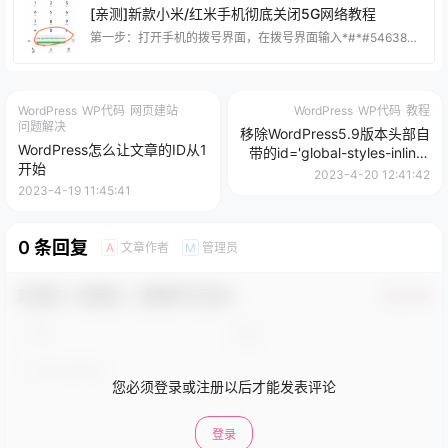
[亲测]新款小米/红米手机彻底关闭5G网络教程
第一步：打开手机的拨号界面，在拨号界面输入*#*#54638#*#* 输入好了*#*#54638#*#*拨号界面会弹出这个小的消息框，就表示成功了，可以到设置里面关闭5G了。 第二步：打开手机设置 》》点击（移动网络）然后就可以看到5G开关了。 最后！如果大家要用回5G网络，还是在拨号键输入这个代码*#*#54638#*#*就可以恢复5G了~
WordPress
WP代码
网页建站
WordPress
WP代码
教程
问题解决
移除WordPress5.9版本头部自
WordPress怎么让文章的ID从1
带的id='global-styles-inline-
开始
css'
2023-4-20 12:41:42
2023-4-19 11:45:41
0 条回复
文章作者
管理员
A
M
欢迎您，新朋友，感谢参与互动！
确认修改
您必须登录或注册以后才能发表评论
登录