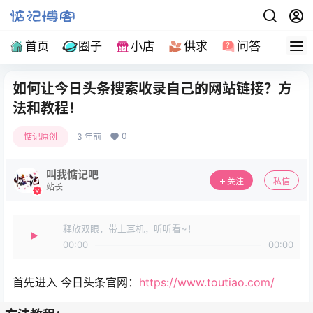
首页
圈子
小店
供求
问答
导
如何让今日头条搜索收录自己的网站链接？方
法和教程！
0
惦记原创
3 年前
叫我惦记吧
关注
私信
站长
释放双眼，带上耳机，听听看~！
00:00
00:00
首先进入 今日头条官网：
https://www.toutiao.com/