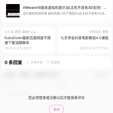
VMware16版本虚拟机提示(此主机不具有3D支持）解决方法！
运行虚拟机的时候 虚拟机窗口右下角提示(此主机不具有3D支持）！ 具体解决方法 这个方法是站长原创的，可以帮助到很多小伙伴解决问题，如果不行我也只能说 抱歉~自行确认是否需要！
小工具
教程
破解PoJie
手机相关
教程
KubeDown最新百度网盘不限
七天学会抖音电影解说4.0课程
速下载油猴脚本
2023-4-9 12:25:37
2023-4-12 17:17:43
0 条回复
文章作者
管理员
A
M
欢迎您，新朋友，感谢参与互动！
确认修改
您必须登录或注册以后才能发表评论
登录