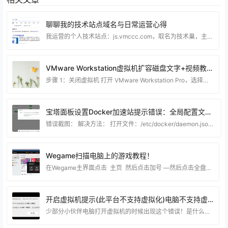
聊聊我的技术站点域名与日常运营心得
我运营的个人技术站点：js.vmccc.com，取名为技术巢，主要分享虚拟机搭建、电脑系统优化、实用工具教程、建站相关经验等内容。 建站至今也有不短的时间了，一路摸索下来，踩过不少坑，也积累了不少实操经验。 选择js.vmccc.com这个域名，也是结合了站点定位综合考虑的。整体字符简洁，辨识度高，不管是日常访问，还是和同好交流分享，都很方便记忆。对于个人技术博客来说，一个易记的域名，不仅方便访客回访，长期运营下来，也能逐步沉淀站点品牌。 熟悉我的朋友都知道，本站主打纯实操类技术干货。内容全部基于日常折腾电脑、服务
VMware Workstation虚拟机扩容磁盘文字+视频教程
步骤 1：关闭虚拟机 打开 VMware Workstation Pro，选择你要扩展磁盘的虚拟机。 确保虚拟机已关闭。如果虚拟机正在运行，请选择“关机”或“关闭电源”。 步骤 2：调整虚拟磁盘大小 右键点击虚拟机名称，选择“设置”（Settings）。 在“硬件”选项卡中，选择“硬盘”（Hard Disk）设备。 点击“扩展”（Expand）按钮，输入新的磁盘大小（注意单位是 GB）。 确认更改，然后点击“完成”或“确定”保存设置。 步骤 3：进入虚拟机操作系统并调整分区 扩展磁盘后，你需要进入虚拟机操作系统中调
宝塔面板设置Docker加速站提示错误：全局配置文件有误，请检查Expecting value:line 1 column 1(char 0)解决方法
错误截图： 解决方法： 打开文件：/etc/docker/daemon.json 填入代码： { "registry-mirrors":
Wegame扫描电脑上的游戏教程！
在Wegame主界面点击 主页 然后点击加号 —然后点击全盘扫描，等待扫描完成就可以了！ 这一步就选择你电脑的磁盘，如果你知道你电脑在那个分区就直接选对应的分区 这样扫描就更快了！
开启虚拟机提示(此平台不支持虚拟化)电脑不支持虚拟化解决方法
少部分小伙伴电脑打开虚拟机的时候出现这个错误！是什么原因造成的呢？ 不管你电脑的intel 处理器 或者是 AMD 都可能有这样的问题。这个是Windows系统的问题。 有两个地方造成！ 第一个是: 电脑没打开CPU虚拟化技术 （目前少部分电脑是没打开的）大部分电脑都默认打开了这个功能！ 如果你BIOS里面没打开虚拟化功能的话可以看看这个链接的教程，是博猪记录的一些电脑开启CPU虚拟化的教程！https://www.90lhd.com/tag/vt （如果这个链接里面没有合适你的教程）可以联系博猪指导你开启 当然