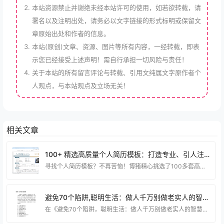
本站资源禁止并谢绝未经本站许可的使用，如若欲转载，请
署名以及注明出处，请务必以文字链接的形式标明或保留文
章原始出处和作者的信息。
本站(原创)文章、资源、图片等所有内容，一经转载，即表
示您已经接受上述声明！需自行承担一切风险与责任！
关于本站的所有留言评论与转载、引用文纯属文字原作者个
人观点，与本站观点及立场无关！
相关文章
100+ 精选高质量个人简历模板：打造专业、引人注目的简历！
寻找个人简历模板？不再苦恼！博猪精心挑选了100多套高质量的模板，为您提供无限可能。无论您是刚毕业的应届生，还是经验丰富的职场精英，这些模板都能帮助您打造出令人印象深刻的简历。 从传统到现代，从简约到创意，我们的模板涵盖了各种风格和行业。无论您是在寻找传统职业还是潜在的创意领域，我们都有适合您的模板。每个模板都经过精心设计，保证了专业性和视觉吸引力的完美结合。 选择这些模板，您将获得一个个性化的简历，突出您的专业技能和独特魅力，让您在求职市场中脱颖而出。不再局限于传统的简历模式，让您的简历成为HR眼中的亮点，为您的
避免70个陷阱,聪明生活：做人千万别做老实人的智慧之路.Pdf
在《避免70个陷阱，聪明生活：做人千万别做老实人的智慧之路》中，我们将揭示避免陷阱的70个关键要点，为您指引一条聪明生活的道路。这书籍深入剖析，不仅教会您在人生旅途中规避困境，还分享了不做老实人的智慧之道。通过这本书，您将获得实用的智慧，助您在各种情境下做出明智而聪明的选择，为自己创造更加成功和幸福的生活。 资源下载 下载权限查看 ￥ 免费下载 评论并刷新后下载 登录后下载 查看演示 {{attr.name}}： 您当前的等级为 登录后免费下载登录 小黑屋反思中，不准下载！ 评论后刷新页面下载评论 支付￥以后下载