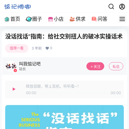
首页
圈子
小店
供求
问答
导
没话找话”指南：给社交别扭人的破冰实操话术
0
值得一看
3 年前
叫我惦记吧
关注
私信
站长
释放双眼，带上耳机，听听看~！
00:00
00:00