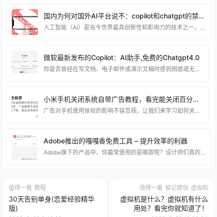
国内为何对国外AI平台说不：copilot和chatgpt的禁用背后的原因
人工智能（AI）是当今世界最具创新性和影响力的技术之一，它正在改变着各个领域和行业的发展。然而，AI技术的发展也带来了一系列的挑战和风险，比如数据安全、隐私保护、伦理道德、社会公平等。为了促进AI技术的健康发展和规范应用，不同国家和地区都制定了相应的政策和法规，以保障AI技术的安全、可信、可控。 国内作为AI技术的重要参与者和推动者，也高度重视AI技术的监管和管理，尤其是对于生成式AI技术，即利用大规模的数据和算力，通过深度学习的方法，生成各种类型的内容，如文本、图像、音频、视频等。生成式AI技术具有强大的创造力和
微软最新发布的Copilot：AI助手,免费的Chatgpt4.0
你是否曾经在写文档、电子邮件或演示文稿时感到困惑或无从下手？你是否想要有一个智能的助手，可以帮助你生成文本、总结信息、提供建议或转换格式？如果是这样，那么微软 Copilot 可能是你一直在寻找的工具。 什么是微软 Copilot？ 微软 Copilot 是一种 AI 驱动的生产力工具，它使用大型语言模型 (LLM)，并将数据与 Microsoft Graph 和 Microsoft 365 应用和服务集成。它与常用 Microsoft 365 应用（如 Word、Excel、PowerPoint、Outlook、
小米手机关闭系统自带广告教程，看完能关闭百分之95以上广告。
广告对手机使用体验的影响不容忽视，让我们来学习如何关闭安卓手机自带的系统广告，提升使用乐趣。 接下来，我将为大家详细介绍关闭安卓手机系统广告的方法，让我们一起来解决烦人的广告问题。 一下包含有广告的 应用（小米手机为例：） 天气：设置–用户体验计划 日历：设置–用户体验计划 主题商店：设置–隐私设置–个性化推荐 应用商店：设置–隐私–个性化服务 应用商店：设置–功能设置–显示福利活动 系统设置：搜索–广告&#
Adobe推出的嘎嘎香免费工具 – 提升效率的利器
Adobe旗下的产品中，你最常使用的是哪款呢？设计师们真的很厉害，他们可以熟练地运用PhotoShop、Illustrator等软件，轻松完成各种设计任务，令人羡慕不已。 不过，其实只要稍加练习，你也可以像他们一样高效地工作。虽然PhotoShop、Premiere Pro、After EffectsIllustrator等软件对于很多人来说是必备的工具，但这些软件并不是免费的。 光是订阅PhotoShop和Lightroom一年的费用就高达888元。 应对昂贵的价格，很多人只能使用所谓的”高级版
值得一看
教程
值得一看
惦记原创
虚拟机
30天告别单身(恋爱经验精华
虚拟机是什么？虚拟机有什么
版)
用处？看完你就知道了！