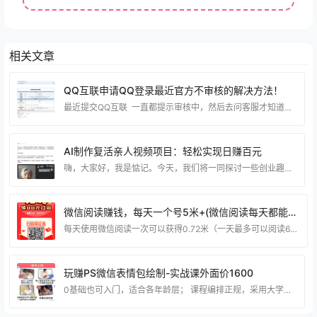
相关文章
QQ互联申请QQ登录最近官方不审核的解决方法！
最近提交QQ互联 一直都提示审核中，然后去问客服才知道平台出问题了 需要用邮件申请，下面给教大家怎么通过邮件去申请。 编写邮件标题：QQ互联网站应用申请 发送到：connect@qq.com 填写申请表：（下载申请QQ互联表格）https://dianjiwang.lanzoul.com/iMi9k29nn6la 大家可以按照我的方式填写： 需要添加附件有：网站图标，手持身份证，还有网站icp备案的截图 和 填写的表格。最后就可以审核通过了！ 博猪最近前两天申请了两个网站的QQ互联登录，大家可以看看 https:
AI制作复活亲人视频项目：轻松实现日赚百元
嗨，大家好，我是惦记。今天，我们将一同探讨一些创业趣闻，拓宽我们的赚钱思维与认知！在去年初，B站的UP主吴伍六利用AI工具创作了一个虚拟数字人视频，展现了他与奶奶的对话，这一举动在网络上掀起了一股热议。接着，AI技术又为我们呈现了孙燕姿的歌喉，再次引发了广泛的讨论。这些事件让我们深刻认识到，AI不仅可以让已故的亲人”复活”与我们对话，还能唤起我们对逝者的深深思念，为情绪增添了一份特殊的价值。 浏览短视频网站的评论区，随处可见用户纷纷询问博主的制作地点和技巧，这清晰地表明了市场需求的巨大潜力。
微信阅读赚钱，每天一个号5米+(微信阅读每天都能免费吗)
每天使用微信阅读一次可以获得0.72米（一天最多可以阅读6次）。 通过微信阅读赚钱项目，可以使用多个账号来赚取收益，每个账号每天可以赚取约5元左右，只需要累积0.3元就可以提现，提现的金额会立即到账到微信钱包中。 你只需要用微信扫描下面二维码，即可打开阅读赚钱项目。 如果目前没有参与任何大项目的计划，可以考虑参与这个微信阅读赚钱项目。每篇文章只需要花费约5秒钟时间进行阅读。
玩赚PS微信表情包绘制-实战课外面价1600
0基础也可入门，适合各年龄层； 课程编排正规，采用大学理论体系； 循序渐进式教学，涵盖从入门到高阶的学习内容。 资源下载：