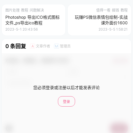
图片处理
教程
问题解决
值得一看
搞钱
教程
Photoshop 导出ICO格式图标
玩赚PS微信表情包绘制-实战
文件_ps导出ico教程
课外面价1600
2023-5-1 20:43:56
2023-5-5 1:58:21
0 条回复
文章作者
管理员
A
M
欢迎您，新朋友，感谢参与互动！
确认修改
您必须登录或注册以后才能发表评论
登录
提交