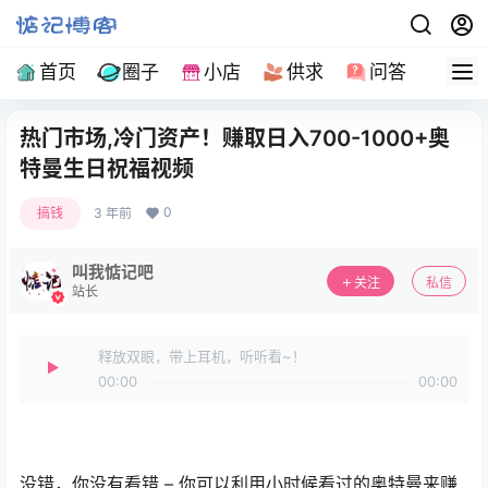
首页
圈子
小店
供求
问答
导
热门市场,冷门资产！赚取日入700-1000+奥
特曼生日祝福视频
0
搞钱
3 年前
叫我惦记吧
关注
私信
站长
释放双眼，带上耳机，听听看~！
00:00
00:00
没错，你没有看错 – 你可以利用小时候看过的奥特曼来赚