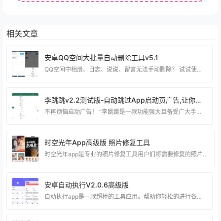
相关文章
安卓QQ空间大批量自动删除工具v5.1
QQ空间中相册、日志、说说、留言无法手动删除？ 试试使用QQ空间批量删除助手，无需手动删除，一键批量清除，省时又省力。 同时，我们还修复了部分用户的登陆问题。 资源下载： 文件大小：3.07 MB (3,223,121 字节) 运行平台：Android/HarmonyOS 下载地址：蓝奏网盘 备用下载：城通网盘 (访问密码: 6308) 软件腾讯哈勃分析结果：https://habo.qq.com/file/showdetail?pk=ADcGb11qB2UIOFs4U2c%3D
李跳跳v2.2测试版-自动跳过App启动页广告,让你畅享现代科技带来的方便快捷
不再烦恼启动广告！ “李跳跳是一款功能强大且备受广大手机用户信任的应用程序。 它可以跳过各种应用的启动广告，支持多种手机和操作系统。 这款应用程序界面简洁明了，完全免费且没有广告。对于用户的隐私问题，李跳跳就更加放心。 开发者只申请了一个前台服务的权限，没有读取短信和联系人的权限。因此，李跳跳不会读取用户的隐私信息，不会对用户造成影响。” 资源下载 下载权限查看 ￥ 免费下载 评论并刷新后下载 登录后下载 查看演示 {{attr.name}}： 您当前的等级为 登录后免费下载登录 小黑屋反思
时空光年App高级版 照片修复工具
时空光年app是专业的照片修复工具用户们将需要修复的照片导入软件即可 通过智能AI进行自动的修复，就连黑白照片也可以给它添加上色彩，通过大量旧照片上色案例， 还有超多照片编辑功能可以使用，为你提供全面的服务内容。 时空光年亮点您是不是有一些珍贵的照片由于时间流逝逐渐褪去了颜色， 开始变得模糊不清？可以有效避免照片变形，照片炫光，照片不清晰等问题。 并针对面部进行了高清还原修复，帮您找回珍贵记忆。 资源下载： 文件大小：75.7 MB (79,381,250 字节) 运行平台：Android/HarmonyOS 下载
安卓自动执行V2.0.6高级版
自动执行app是一款超棒的工具应用。帮助你轻松的进行各种点击设置， 强大功能，完美的进行多种方式的输入！专业的执行某个操作， 让你自由的选择设置，功能强大好用，相当给力。 资源下载： 文件大小：38.0 MB (39,857,077 字节) 运行平台：Android/HarmonyOS 下载地址：蓝奏网盘 备用下载：城通网盘 (访问密码: 6308) 软件分析结果：https://habo.qq.com/file/showdetail?pk=ADcGb11oB2QIOVs9U2Y%3D 建议在手机的虚