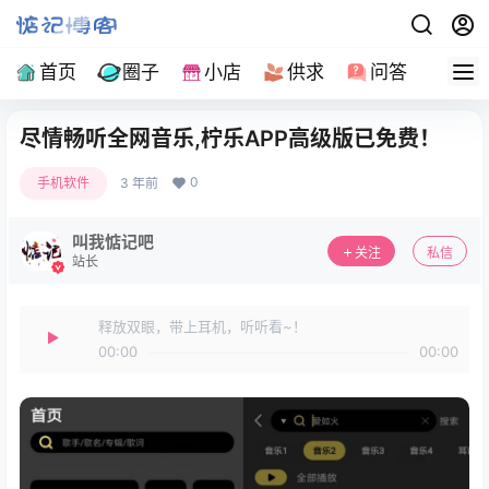
首页
圈子
小店
供求
问答
导
尽情畅听全网音乐,柠乐APP高级版已免费！
0
手机软件
3 年前
叫我惦记吧
关注
私信
站长
释放双眼，带上耳机，听听看~！
00:00
00:00