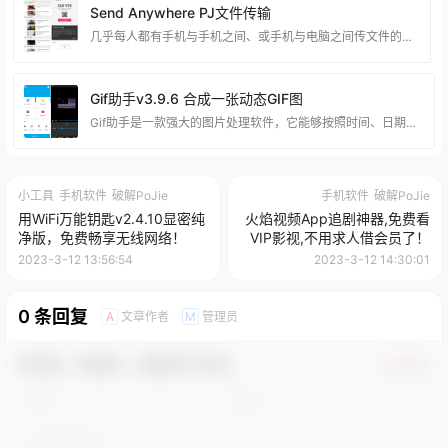
Send Anywhere PJ文件传输
几乎每人都有手机与手机之间、或手机与电脑之间传文件的需求。 在少量照片分享且流量充足时用微信 / QQ 就能搞定，但如果有大批量的照片、 文件、视频、音乐、游戏等，就需要专门的传输工具了。那就试试 Send Anywhere 吧！ Send Anywhere文件传输软件，简单、快捷、而且无需注册登录帐号即可通过 APP 或 网页快速在不同电脑手机之间直接传送文件。最重要的是，传输速度文件大小/类型与数量都没有限制！ 资源下载： 文件大小：52.2 MB (54,808,004 字节) 运行平台：Android/Ha
Gif助手v3.9.6 合成一张动态GIF图
Gif助手是一款强大的图片处理软件，它能够按照时间、日期、名称等条件对图片进行排序，并将多张图片合成为动态GIF图。 用户可以自由调节GIF的速度和图片质量，也可以将视频的一部分转换成GIF。 此外，该软件还支持控制GIF的播放速度，以及一帧一帧地浏览GIF。另外，Gif助手还提供了将一张GIF图分解为多张图片的功能，用户可以一次性地分解多张图片，没有任何限制。 资源下载： 文件大小：18.6 MB (19,601,425 字节) 运行平台：Android/HarmonyOS 下载地址：蓝奏网盘 备用下载：城通网盘
小工具
手机软件
破解PoJie
手机软件
破解PoJie
用WiFi万能钥匙v2.4.10显密纯
火焰视频App追剧神器,免费看
净版，免费畅享无线网络！
VIP影视,不用求人借会员了！
2023-3-12 13:56:54
2023-3-12 14:30:01
0 条回复
文章作者
管理员
A
M
欢迎您，新朋友，感谢参与互动！
确认修改