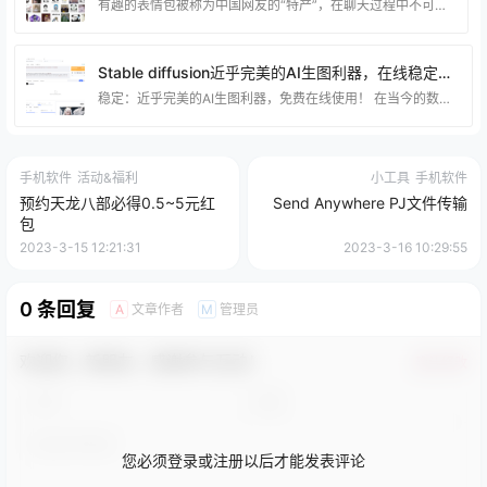
有趣的表情包被称为中国网友的“特产”，在聊天过程中不可或缺。它们能够以更生动的方式表达我们的语气和态度，展现出我们有趣的一面。 除了一些平台自带的官方表情，还有一批第三方搞怪表情包。它们来源多样，今天我要推荐一个专业的逗比表情包搜索网站，它不仅提供了丰富多样的表情包，还支持免费简单的DIY，让你的表情库更加丰富多样。 地址：http://www.dbbqb.com/
Stable diffusion近乎完美的AI生图利器，在线稳定一键即用，过万授权模型免费享用！
稳定：近乎完美的AI生图利器，免费在线使用！ 在当今的数字时代，人们对于图像处理和创作的需求越来越高。然而，要使用高质量的图像处理工具，往往需要付出昂贵的费用。但是，现在有一个令人惊喜的消息！有一个名为”Stable diffusion”的AI生图利器，它以其稳定性和高质量的图像生成效果赢得了用户的热爱，并且最重要的是，它完全免费！ Stable diffusion是一个在线AI生图工具，它搭载了一系列过万授权的模型，为用户提供了丰富多样的图像处理功能。不论您是想要美化照片，合成特效图，还是
手机软件
活动&福利
小工具
手机软件
预约天龙八部必得0.5~5元红
Send Anywhere PJ文件传输
包
2023-3-15 12:21:31
2023-3-16 10:29:55
0 条回复
文章作者
管理员
A
M
欢迎您，新朋友，感谢参与互动！
确认修改
您必须登录或注册以后才能发表评论