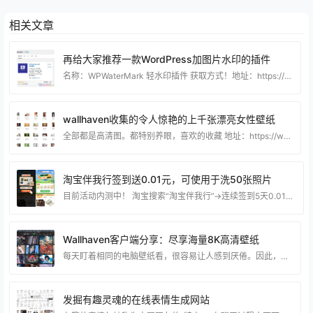
相关文章
再给大家推荐一款WordPress加图片水印的插件
名称：WPWaterMark 轻水印插件 获取方式！地址：https://cn.wordpress.org/plugins/wpwatermark/ 也可以在WordPress后台插件商店搜索。 个人评价：兼容性好！之前我也推荐过一个自动加水印的插件，但是我把程序换到我自己的服务器就不起作用了！各种删除安装都不生效，但是之前用腾讯云服务器的时候就正常。 往期推荐的插件：https://www.90lhd.com/610.html
wallhaven收集的令人惊艳的上千张漂亮女性壁纸
全部都是高清图。都特别养眼，喜欢的收藏 地址：https://www.aliyundrive.com/s/LekNc7ZDoU8
淘宝伴我行签到送0.01元，可使用于洗50张照片
目前活动内测中！ 淘宝搜索“淘宝伴我行”->连续签到5天0.01亓洗50张照片， 额外送相框一个，全部包邮送到家
Wallhaven客户端分享：尽享海量8K高清壁纸
每天盯着相同的电脑壁纸看，很容易让人感到厌倦。因此，寻找并使用不同的壁纸成为我们电脑使用必不可少的资源。随着电脑高清分辨率的普及，对壁纸质量的要求也大大提高，如2K、4K、8K等。 如果你正在寻找高质量的壁纸，Wallhaven是一个可能能完全满足你需求的网站。你可以在其中找到自己喜欢的图片，并通过右上角的一键设置将其设为桌面壁纸，或通过右下角的一键下载功能进行方便快捷的下载。 资源下载： 文件大小：86.9 MB (91,220,749 字节) 运行平台：Windows 下载地址：蓝奏网盘 备用下载：城通网盘 (
发掘有趣灵魂的在线表情生成网站