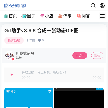
首页
圈子
小店
供求
问答
导
Gif助手v3.9.6 合成一张动态GIF图
0
图片处理
3 年前
叫我惦记吧
关注
私信
站长
释放双眼，带上耳机，听听看~！
00:00
00:00