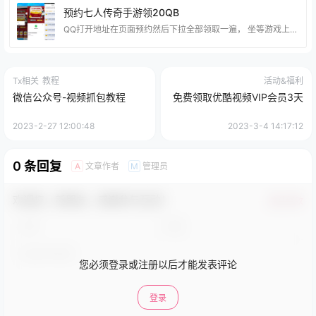
预约七人传奇手游领20QB
QQ打开地址在页面预约然后下拉全部领取一遍， 坐等游戏上线的时候就可以兑换了。 地址：https://y-03.cn/1A3Jd0
Tx相关
教程
活动&福利
微信公众号-视频抓包教程
免费领取优酷视频VIP会员3天
2023-2-27 12:00:48
2023-3-4 14:17:12
0 条回复
文章作者
管理员
A
M
欢迎您，新朋友，感谢参与互动！
确认修改
您必须登录或注册以后才能发表评论
登录