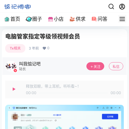
首页
圈子
小店
供求
问答
导
电脑管家指定等级领视频会员
0
Tx相关
3 年前
叫我惦记吧
关注
私信
站长
释放双眼，带上耳机，听听看~！
00:00
00:00