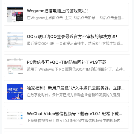
Wegame扫描电脑上的游戏教程！
在Wegame主界面点击 主页 然后点击加号 —然后点击全盘扫描，等待扫描完成就可以了！ 这一步就选择你电脑的磁盘，如果你知道你电脑在那个分区就直接选对应的分区 这样扫描就更快了！
QQ互联申请QQ登录最近官方不审核的解决方法！
最近提交QQ互联 一直都提示审核中，然后去问客服才知道平台出问题了 需要用邮件申请，下面给教大家怎么通过邮件去申请。 编写邮件标题：QQ互联网站应用申请 发送到：connect@qq.com 填写申请表：（下载申请QQ互联表格）https://dianjiwang.lanzoul.com/iMi9k29nn6la 大家可以按照我的方式填写： 需要添加附件有：网站图标，手持身份证，还有网站icp备案的截图 和 填写的表格。最后就可以审核通过了！ 博猪最近前两天申请了两个网站的QQ互联登录，大家可以看看 https:
PC微信多开+QQ+TIM防撤回补丁v1.9下载
适用于 Windows 下 PC 版微信/QQ/TIM的防撤回补丁。支持最新版微信/QQ/TIM，其中微信能够选择安装多开功能。 一款适用于 Windows下PC版微信/QQ/TIM的防撤回补丁，实际效果 是对方撤回消息后，你的聊天界面不会有任何变化，你仍旧能看到对方撤回的消息。 使用方法 首先，你的系统需要满足以下条件： Windows 7 或更高版本，不支持XP。 .NET Framework 4.5.2 或更高版本。低于此版本在打开程序时可能无反应，或者直接报错。 使用本程序前，先关闭微信/QQ/TIM。 以
独家福利！新用户最低1折入手腾讯云服务器，立即体验高性能云计算服务！
在数字化时代，云计算已成为推动企业创新和发展的关键引擎。作为业内领先的云服务提供商，腾讯云一直致力于为用户提供卓越的云计算体验。为了更好地支持新用户，腾讯云推出了独家福利活动——新用户最低1折入手腾讯云服务器，为您带来更便宜、更强大的云计算服务！ 活动详情 从现在起，只需点击以下链接即可参与活动：腾讯云服务器特惠链接。通过这个独家链接，您将获得新用户专属折扣，享受腾讯云服务器的高性能和可靠性。 为什么选择腾讯云服务器？ 高性能： 腾讯云服务器采用先进的硬件架构，提供卓越的计算性能，确保您的应用在高负载时也能运行流畅
WeChat Video微信视频号下载器 v1.0.1 轻松下载保存视频
下载微信视频号工具 v1.0.1 轻松保存微信视频号中的视频内容 微信视频号下载器是一款专为微信视频号打造的下载工具，可以帮助用户方便地下载和保存微信视频号中的视频内容。 微信视频号作为微信内置的短视频平台，许多用户在其中欣赏各种有趣的短视频。有了这款下载工具，当你看到喜欢的视频时，只需要使用它进行地址分析，即可将视频下载到本地保存。 本软件具有以下特点： 支持实时捕获微信视频号的视频地址。 在捕获后，可以预览和下载视频。当软件自动捕获到视频地址后，你可以点击预览按钮来确认是否正确捕获到了视频。 使用该工具首次打开