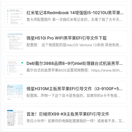
红米笔记本Redmibook 14增强版I5-10210U黑苹果EFI引导文件
鲁大师配置图片 第一次搞红米笔记本的，太难了搞了大半天😂 这个EFI我搭配的系统是 macOS 14。 注意：装黑苹果避开一些硬盘，不支持的硬盘： 《《 点这里查看 》》 成品照片 资源下载 下载权限查看 ￥ 免费下载 评论并刷新后下载 登录后下载 查看演示 {{attr.name}}： 您当前的等级为 登录后免费下载登录 小黑屋反思中，不准下载！ 评论后刷新页面下载评论 支付￥以后下载 请先登录 您今天的下载次数（次）用完了，请明天再来 支付积分以后下载立即支付 支付以后下载立即支付 您当前的用户组不允许下载升级
微星H510i Pro WIFI黑苹果EFI引导文件下载
配置图： 这个我搭配的是macOS Ventura 13系统 其他系统可以自行测试 注意：装黑苹果避开一些硬盘，不支持的硬盘： 《《 点这里查看 》》 资源下载 下载权限查看 ￥ 免费下载 评论并刷新后下载 登录后下载 查看演示 {{attr.name}}： 您当前的等级为 登录后免费下载登录 小黑屋反思中，不准下载！ 评论后刷新页面下载评论 支付￥以后下载 请先登录 您今天的下载次数（次）用完了，请明天再来 支付积分以后下载立即支付 支付以后下载立即支付 您当前的用户组不允许下载升级会员 您已获得下载权限 您可以
Dell/戴尔3988品牌8~9代intel处理器台式机装黑苹果EFI引导文件
戴尔台式机装黑苹果BIOS设置视频教程：https://www.90lhd.com/10790.html 如果你的戴尔台式电脑配置刚好跟我的一样或者差不多可以试试文章下面我提供的efi引导文件！ 配置图： 注意：装黑苹果避开一些硬盘，不支持的硬盘： 《《 点这里查看 》》 装好的效果图： 资源下载： 在这里我提供了两个EFI引导文件： 1、DELL-8-9代 核显UHD630 12-13系统EFI 2、DELL-8-9代 N卡GTX6XX-GTX7XX-EFI（这个可以搭配macOS Big Sur11 使用） 下
微星H310M主板黑苹果EFI引导文件（i3-9100F+570显卡）
配置图，声明一下这个显卡是免驱的，如果你的A卡不免驱可以在小黄鱼找人刷一下免驱BIOS！ 装好的图，这个EFI文件，搭配macos Ventura13.6.4系统，其他的系统版本没测试过，小伙伴可以自己尝试一下！！ 注意：装黑苹果避开一些硬盘，不支持的硬盘： 《《 点这里查看 》》 这个主板装黑苹果之前详细的BIOS设置： Tip1: 微星主板BIOS快捷键实用指南 想进入BIOS设置 开机时按下 F2 或 Del 键 快速选择启动 项按 F11 键 保存更改 按 F10 键 切换简易至高级模式 按 F7
首发！巨械师X99-K9主板黑苹果EFI引导文件
各位小伙伴！如果你的电脑配置跟我的一样！或者差不多，又又又刚好想装黑苹果系统！不妨试试我这个EFI 说明一下：我的显卡是讯景AMD 590 GME显卡，这个显卡是不支持黑苹果免驱的，我在黄鱼上面花了5-10r找别人刷了一个Amd 580的黑苹果免驱BIOS，所以鲁大师检测到就是580显卡了。 2 、主板自带的有线网卡和声卡都可以正常驱动，还有的就是这个EFI也定制了仿冒USB驱动 总的来说我个人还是觉得比较完美的。（我上面鲁大师显示的是7265无线网卡，这个是因为我自己在某宝买的无线网卡加上去的NGFF插