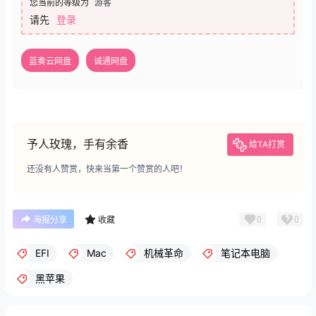
您当前的等级为
游客
请先
登录
蓝奏云网盘
诚通网盘
予人玫瑰，手有余香
给TA打赏
还没有人赞赏，快来当第一个赞赏的人吧！
0
0
海报分享
收藏
EFI
Mac
机械革命
笔记本电脑
黑苹果