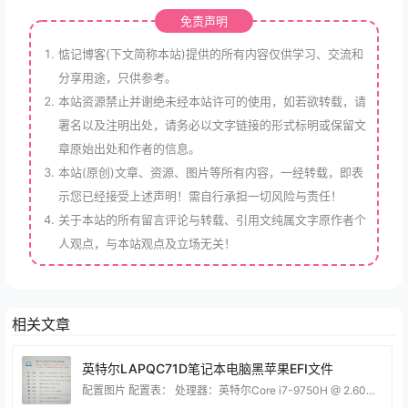
免责声明
惦记博客(下文简称本站)提供的所有内容仅供学习、交流和
分享用途，只供参考。
本站资源禁止并谢绝未经本站许可的使用，如若欲转载，请
署名以及注明出处，请务必以文字链接的形式标明或保留文
章原始出处和作者的信息。
本站(原创)文章、资源、图片等所有内容，一经转载，即表
示您已经接受上述声明！需自行承担一切风险与责任！
关于本站的所有留言评论与转载、引用文纯属文字原作者个
人观点，与本站观点及立场无关！
相关文章
英特尔LAPQC71D笔记本电脑黑苹果EFI文件
配置图片 配置表： 处理器：英特尔Core i7-9750H @ 2.60GHz六核 运行内存：24 GB (三星DDR4 2666MHz 16GB /金邦DDR4 2666MHz 8GB ) 显卡：NVIDIA GeForce RTX 2070 Super with Max-Q Design (8GB/英特尔) ( 光线追踪) 主板：英特尔LAPQC71D (HM370芯片组) 显示器：京东方BOEO83B( 15.5英寸) 硬盘：SSSTC CL5-8D512 (512 GB /固态硬盘) 网卡：瑞昱RTL81