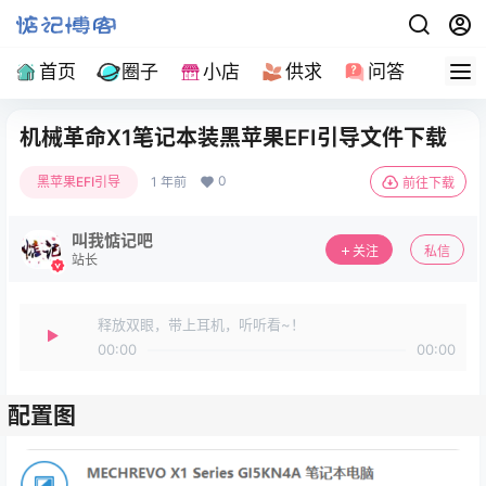
首页
圈子
小店
供求
问答
导
机械革命X1笔记本装黑苹果EFI引导文件下载
0
黑苹果EFI引导
1 年前
前往下载
叫我惦记吧
关注
私信
站长
释放双眼，带上耳机，听听看~！
00:00
00:00
配置图