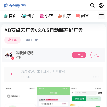
首页
圈子
小店
供求
问答
导
AD安卓去广告v3.0.5自动跳开屏广告
0
小工具
3 年前
叫我惦记吧
关注
私信
站长
释放双眼，带上耳机，听听看~！
00:00
00:00