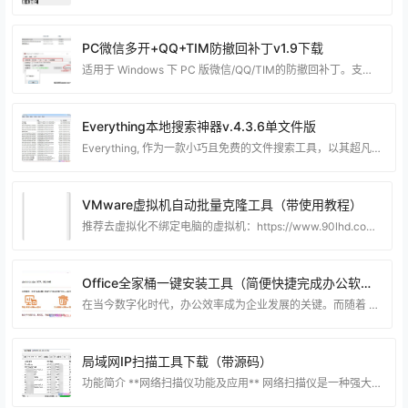
PC微信多开+QQ+TIM防撤回补丁v1.9下载
适用于 Windows 下 PC 版微信/QQ/TIM的防撤回补丁。支持最新版微信/QQ/TIM，其中微信能够选择安装多开功能。 一款适用于 Windows下PC版微信/QQ/TIM的防撤回补丁，实际效果 是对方撤回消息后，你的聊天界面不会有任何变化，你仍旧能看到对方撤回的消息。 使用方法 首先，你的系统需要满足以下条件： Windows 7 或更高版本，不支持XP。 .NET Framework 4.5.2 或更高版本。低于此版本在打开程序时可能无反应，或者直接报错。 使用本程序前，先关闭微信/QQ/TIM。 以
Everything本地搜索神器v.4.3.6单文件版
Everything, 作为一款小巧且免费的文件搜索工具，以其超凡的速度令人叹为观止。它能够在极短的时间内，如几秒钟内，完成数百GB硬盘中数十万文件的NTFS索引。 文件名称搜索功能极为迅速，结果即刻展现，并附带关键词高亮显示。 其索引数据库能够实时更新以反映文件变化，支持文件名称的通配符和正则表达式筛选，用户甚至可以通过HTTP或FTP服务器共享搜索结果。 资源下载 下载权限查看 ￥ 免费下载 评论并刷新后下载 登录后下载 查看演示 {{attr.name}}： 您当前的等级为 登录后免费下载登录 小黑屋反思中，
VMware虚拟机自动批量克隆工具（带使用教程）
推荐去虚拟化不绑定电脑的虚拟机：https://www.90lhd.com/10887.html 使用方法简单来说就是，当你把鼠标放到想要复制的母盘位置上时，按住Ctrl键不放，然后再按下E键，这样就可以获取到虚拟机母盘的坐标了。如果按住Ctrl+E不行就试试按住ALT+E看看能不能获取坐标 工具简介： 这个工具兼容性有点差，有些电脑无法使用不知道是什么问题~ 这个虚拟机自动批量克隆工具是一款旨在简化VMware虚拟机批量克隆及多开操作的工具。 通过该软件，您可以轻松地创建多个虚拟机副本，省去繁琐的手动操作和耗费大
Office全家桶一键安装工具（简便快捷完成办公软件的安装&配置）
在当今数字化时代，办公效率成为企业发展的关键。而随着 Microsoft Office 的广泛应用，一款高效、安全、简约的办公增强工具成为了许多企业和个人追求的目标。Mocreak便是这个时代的利器，它为用户提供了一键自动化部署 Office 的完美解决方案。 Mocreak，作为一款全新的办公自动化工具，不仅仅是一款软件，更是一项服务。其核心特点体现在完全免费、绿色、简约、高效、安全等多个方面。 首先，Mocreak的免费特性使得它成为了众多用户的首选。在当前软件市场，费用昂贵、订阅模式使得许多用户望而却步。而M
局域网IP扫描工具下载（带源码）
功能简介 **网络扫描仪功能及应用** 网络扫描仪是一种强大的工具，可用于局域网中设备的扫描、信息获取和网络连接的质量检测。下面将介绍其主要功能和应用。 **1. 设备扫描功能** 网络扫描仪能够快速而准确地扫描局域网中的各类设备。这包括计算机、打印机、路由器等网络设备。通过扫描，用户可以了解网络中存在的所有设备，为网络管理提供了重要的基础信息。 **2. 显示设备详细信息** 一旦扫描完成，网络扫描仪可以提供连接设备的详细信息。这些信息包括设备的MAC地址、IP地址、计算机名等。这有助于管理员迅速识别和定位网络中