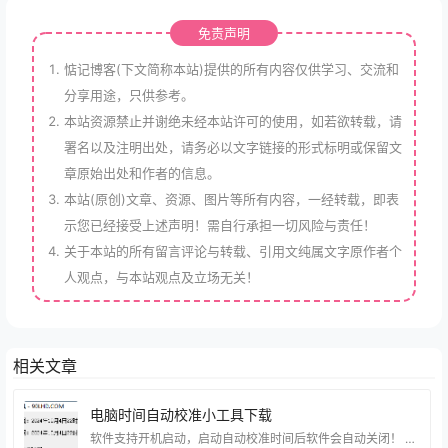
免责声明
惦记博客(下文简称本站)提供的所有内容仅供学习、交流和
分享用途，只供参考。
本站资源禁止并谢绝未经本站许可的使用，如若欲转载，请
署名以及注明出处，请务必以文字链接的形式标明或保留文
章原始出处和作者的信息。
本站(原创)文章、资源、图片等所有内容，一经转载，即表
示您已经接受上述声明！需自行承担一切风险与责任！
关于本站的所有留言评论与转载、引用文纯属文字原作者个
人观点，与本站观点及立场无关！
相关文章
电脑时间自动校准小工具下载
软件支持开机启动，启动自动校准时间后软件会自动关闭！ 这个小工具可以解决小部分小伙伴的问题，大部分人的电脑都是可以自动校验时间的。 注意！Windows8以上的系统可能要右键管理员身份运行哦！ 小工具是博猪这边原创的分享给有需要的小伙伴~ 资源下载 下载权限查看 ￥ 免费下载 评论并刷新后下载 登录后下载 查看演示 {{attr.name}}： 您当前的等级为 登录后免费下载登录 小黑屋反思中，不准下载！ 评论后刷新页面下载评论 支付￥以后下载 请先登录 您今天的下载次数（次）用完了，请明天再来 支付积分以后下载立