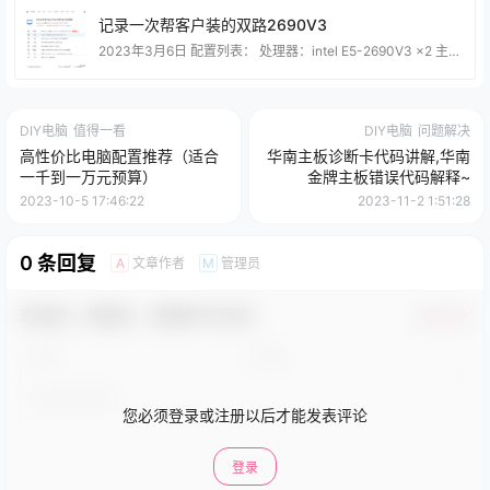
记录一次帮客户装的双路2690V3
2023年3月6日 配置列表： 处理器：intel E5-2690V3 x2 主板：华南X99-F8D 运行内存：三星 ECC DDR4 2133 128G（32×4） 硬盘：三星981A Nvme 1TB 显卡：讯景AMD 590GME 8G – (后面改成了960 4G) 电源：长城x7 金牌全模组750w双路电源 散热器：某至120水冷x2 +个PCIE AX210网卡（支持WiFi 6E） 机箱普通双路机箱 ?其实电源可以选些二三线牌子的金牌能优惠两三百块钱，客户指定只要长城的！ &
DIY电脑
值得一看
DIY电脑
问题解决
高性价比电脑配置推荐（适合
华南主板诊断卡代码讲解,华南
一千到一万元预算）
金牌主板错误代码解释~
2023-10-5 17:46:22
2023-11-2 1:51:28
0 条回复
文章作者
管理员
A
M
欢迎您，新朋友，感谢参与互动！
确认修改
您必须登录或注册以后才能发表评论
登录