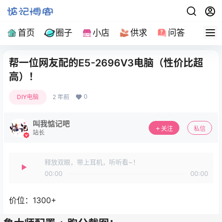
首页
圈子
小店
供求
问答
导
帮一位网友配的E5-2696V3电脑（性价比超
高）！
0
DIY电脑
2 年前
叫我惦记吧
关注
私信
站长
释放双眼，带上耳机，听听看~！
00:00
00:00
价位：1300+