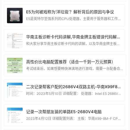
E5为何被戏称为‘洋垃圾’？解析背后的原因与争议
E5是英特尔至强系列的CPU处理器，主要用于服务器和工作站。它们的性能和稳定性都很高，但是价格也很昂贵。那么，为什么有些人会把它们称为洋垃圾呢？ 洋垃圾是指一些从国外进口的固体废弃物，其中就包括了一些淘汰的服务器和工作站的零部件，比如E5处理器。这些零部件在国外的使用寿命已经到了，但是在国内却被一些二手贩子收购，然后以低廉的价格出售给一些想要性价比高的用户。这些用户往往不知道这些零部件的真实情况，有可能遇到质量问题，甚至无法正常使用。而且，这些零部件也没有正规的售后服务和技术支持，一旦出现问题，就很难解决。 除了质
华南主板诊断卡代码讲解,华南金牌主板错误代码解释~
和大家分享华南主板诊断卡代码的讲解，以及华南金牌主板的错误代码解释。如果你是华南主板的用户或有兴趣了解主板故障排查，这个图对你来说会非常有帮助！ 最新最详细的图解：https://js.vmccc.com/3476.html
高性价比电脑配置推荐（适合一千到一万元预算）
考试结束后，如果想要畅快淋漓地进行游戏，需要一台配备合适配置或者需要升级主机的电脑。如果有相关需求，可以向我咨询，我会推荐大部分适合小白的京东自营产品。对于价格较为合理且性能优秀的产品，我会建议在淘宝、闲鱼等平台上购买，尤其是在618活动期间，可能会有更多的优惠。需要注意的是，价格可能会有一些波动。 如果自己不会搭配电脑的小伙伴可以联系博猪，帮装好邮寄~
二次记录帮客户配的2686V4双路主机-华南X99F8D双路主板
时间：2023年5月10日 详细配置： 处理器：Intel E5 2686V4 x2 主板:华南X99-F8D双路大板 运行内存：三星DDR4 32G 2400频率 x2 =64G 硬盘：三星981A 1tb nvme协议 显卡：华硕1060 5G 电源：二手的长城巨龙1250W金牌全模组 散热器：两个120水冷 机箱：普通机箱。 ————————————————————- -鲁大师配置截图–忽略一下显卡，显卡我用的是自己的亮机卡。 旧版鲁大师跑分– 硬件图
记录一次帮朋友装的单路E5-2680V4电脑
2023年4月12日 详细配置列表： 主板：华南X99-8M-F CPU处理器：intel-E5-2680V4 （14核28线程） 运行内存：三星DDR4 2133 – 32G x2 =64Gb 硬盘：三星981A – 1TB（M.2 nvme协议固态） 显卡：讯景590 GME 8G 傲狼 三风扇版 电源：游戏悍将（白牌电源）600w直出 CPU散热器 – 冰曼 三风扇6铜管（完全足够把CPU吹感冒！） 机箱：博猪自己用剩送朋友的。 ————————————————————-