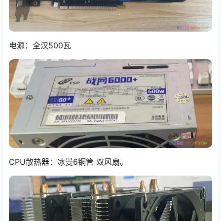
电源：全汉500瓦
CPU散热器：冰曼6铜管 双风扇。