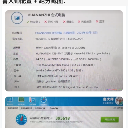
鲁大师配置 + 跑分截图：