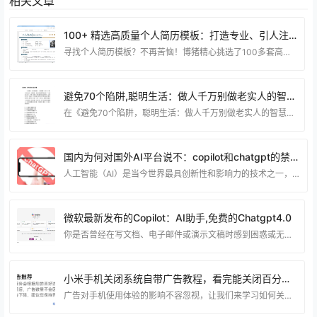
相关文章
100+ 精选高质量个人简历模板：打造专业、引人注目的简历！
寻找个人简历模板？不再苦恼！博猪精心挑选了100多套高质量的模板，为您提供无限可能。无论您是刚毕业的应届生，还是经验丰富的职场精英，这些模板都能帮助您打造出令人印象深刻的简历。 从传统到现代，从简约到创意，我们的模板涵盖了各种风格和行业。无论您是在寻找传统职业还是潜在的创意领域，我们都有适合您的模板。每个模板都经过精心设计，保证了专业性和视觉吸引力的完美结合。 选择这些模板，您将获得一个个性化的简历，突出您的专业技能和独特魅力，让您在求职市场中脱颖而出。不再局限于传统的简历模式，让您的简历成为HR眼中的亮点，为您的
避免70个陷阱,聪明生活：做人千万别做老实人的智慧之路.Pdf
在《避免70个陷阱，聪明生活：做人千万别做老实人的智慧之路》中，我们将揭示避免陷阱的70个关键要点，为您指引一条聪明生活的道路。这书籍深入剖析，不仅教会您在人生旅途中规避困境，还分享了不做老实人的智慧之道。通过这本书，您将获得实用的智慧，助您在各种情境下做出明智而聪明的选择，为自己创造更加成功和幸福的生活。 资源下载 下载权限查看 ￥ 免费下载 评论并刷新后下载 登录后下载 查看演示 {{attr.name}}： 您当前的等级为 登录后免费下载登录 小黑屋反思中，不准下载！ 评论后刷新页面下载评论 支付￥以后下载
国内为何对国外AI平台说不：copilot和chatgpt的禁用背后的原因
人工智能（AI）是当今世界最具创新性和影响力的技术之一，它正在改变着各个领域和行业的发展。然而，AI技术的发展也带来了一系列的挑战和风险，比如数据安全、隐私保护、伦理道德、社会公平等。为了促进AI技术的健康发展和规范应用，不同国家和地区都制定了相应的政策和法规，以保障AI技术的安全、可信、可控。 国内作为AI技术的重要参与者和推动者，也高度重视AI技术的监管和管理，尤其是对于生成式AI技术，即利用大规模的数据和算力，通过深度学习的方法，生成各种类型的内容，如文本、图像、音频、视频等。生成式AI技术具有强大的创造力和
微软最新发布的Copilot：AI助手,免费的Chatgpt4.0
你是否曾经在写文档、电子邮件或演示文稿时感到困惑或无从下手？你是否想要有一个智能的助手，可以帮助你生成文本、总结信息、提供建议或转换格式？如果是这样，那么微软 Copilot 可能是你一直在寻找的工具。 什么是微软 Copilot？ 微软 Copilot 是一种 AI 驱动的生产力工具，它使用大型语言模型 (LLM)，并将数据与 Microsoft Graph 和 Microsoft 365 应用和服务集成。它与常用 Microsoft 365 应用（如 Word、Excel、PowerPoint、Outlook、
小米手机关闭系统自带广告教程，看完能关闭百分之95以上广告。
广告对手机使用体验的影响不容忽视，让我们来学习如何关闭安卓手机自带的系统广告，提升使用乐趣。 接下来，我将为大家详细介绍关闭安卓手机系统广告的方法，让我们一起来解决烦人的广告问题。 一下包含有广告的 应用（小米手机为例：） 天气：设置–用户体验计划 日历：设置–用户体验计划 主题商店：设置–隐私设置–个性化推荐 应用商店：设置–隐私–个性化服务 应用商店：设置–功能设置–显示福利活动 系统设置：搜索–广告&#