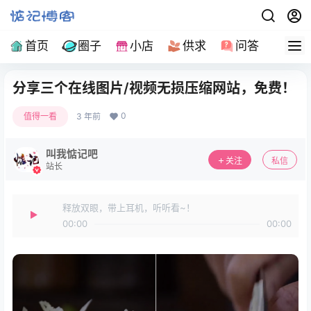
首页
圈子
小店
供求
问答
导
分享三个在线图片/视频无损压缩网站，免费！
0
值得一看
3 年前
叫我惦记吧
关注
私信
站长
释放双眼，带上耳机，听听看~！
00:00
00:00