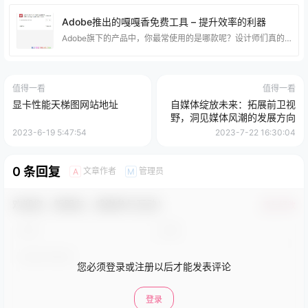
Adobe推出的嘎嘎香免费工具 – 提升效率的利器
Adobe旗下的产品中，你最常使用的是哪款呢？设计师们真的很厉害，他们可以熟练地运用PhotoShop、Illustrator等软件，轻松完成各种设计任务，令人羡慕不已。 不过，其实只要稍加练习，你也可以像他们一样高效地工作。虽然PhotoShop、Premiere Pro、After EffectsIllustrator等软件对于很多人来说是必备的工具，但这些软件并不是免费的。 光是订阅PhotoShop和Lightroom一年的费用就高达888元。 应对昂贵的价格，很多人只能使用所谓的”高级版
值得一看
值得一看
显卡性能天梯图网站地址
自媒体绽放未来：拓展前卫视
野，洞见媒体风潮的发展方向
2023-6-19 5:47:54
2023-7-22 16:30:04
0 条回复
文章作者
管理员
A
M
欢迎您，新朋友，感谢参与互动！
确认修改
您必须登录或注册以后才能发表评论
登录