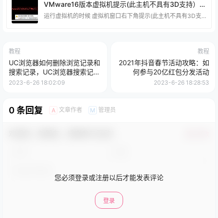
VMware16版本虚拟机提示(此主机不具有3D支持）解决方法！
运行虚拟机的时候 虚拟机窗口右下角提示(此主机不具有3D支持）！ 具体解决方法 这个方法是站长原创的，可以帮助到很多小伙伴解决问题，如果不行我也只能说 抱歉~自行确认是否需要！
教程
教程
UC浏览器如何删除浏览记录和
2021年抖音春节活动攻略：如
搜索记录，UC浏览器搜索记录
何参与20亿红包分发活动
清除教程
2023-6-26 18:02:09
2023-6-26 18:28:53
0 条回复
文章作者
管理员
A
M
欢迎您，新朋友，感谢参与互动！
确认修改
您必须登录或注册以后才能发表评论
登录