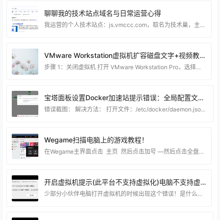
聊聊我的技术站点域名与日常运营心得
我运营的个人技术站点：js.vmccc.com，取名为技术巢，主要分享虚拟机搭建、电脑系统优化、实用工具教程、建站相关经验等内容。 建站至今也有不短的时间了，一路摸索下来，踩过不少坑，也积累了不少实操经验。 选择js.vmccc.com这个域名，也是结合了站点定位综合考虑的。整体字符简洁，辨识度高，不管是日常访问，还是和同好交流分享，都很方便记忆。对于个人技术博客来说，一个易记的域名，不仅方便访客回访，长期运营下来，也能逐步沉淀站点品牌。 熟悉我的朋友都知道，本站主打纯实操类技术干货。内容全部基于日常折腾电脑、服务
VMware Workstation虚拟机扩容磁盘文字+视频教程
步骤 1：关闭虚拟机 打开 VMware Workstation Pro，选择你要扩展磁盘的虚拟机。 确保虚拟机已关闭。如果虚拟机正在运行，请选择“关机”或“关闭电源”。 步骤 2：调整虚拟磁盘大小 右键点击虚拟机名称，选择“设置”（Settings）。 在“硬件”选项卡中，选择“硬盘”（Hard Disk）设备。 点击“扩展”（Expand）按钮，输入新的磁盘大小（注意单位是 GB）。 确认更改，然后点击“完成”或“确定”保存设置。 步骤 3：进入虚拟机操作系统并调整分区 扩展磁盘后，你需要进入虚拟机操作系统中调
宝塔面板设置Docker加速站提示错误：全局配置文件有误，请检查Expecting value:line 1 column 1(char 0)解决方法
错误截图： 解决方法： 打开文件：/etc/docker/daemon.json 填入代码： { "registry-mirrors":
Wegame扫描电脑上的游戏教程！
在Wegame主界面点击 主页 然后点击加号 —然后点击全盘扫描，等待扫描完成就可以了！ 这一步就选择你电脑的磁盘，如果你知道你电脑在那个分区就直接选对应的分区 这样扫描就更快了！
开启虚拟机提示(此平台不支持虚拟化)电脑不支持虚拟化解决方法
少部分小伙伴电脑打开虚拟机的时候出现这个错误！是什么原因造成的呢？ 不管你电脑的intel 处理器 或者是 AMD 都可能有这样的问题。这个是Windows系统的问题。 有两个地方造成！ 第一个是: 电脑没打开CPU虚拟化技术 （目前少部分电脑是没打开的）大部分电脑都默认打开了这个功能！ 如果你BIOS里面没打开虚拟化功能的话可以看看这个链接的教程，是博猪记录的一些电脑开启CPU虚拟化的教程！https://www.90lhd.com/tag/vt （如果这个链接里面没有合适你的教程）可以联系博猪指导你开启 当然