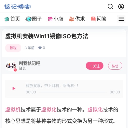
首页
圈子
小店
供求
问答
导
虚拟机安装Win11镜像ISO包方法
0
教程
3 年前
叫我惦记吧
关注
私信
站长
释放双眼，带上耳机，听听看~！
00:00
00:00
虚拟机
技术属于
虚拟化
技术的一种。
虚拟化
技术的
核心思想是将某种事物的形式变换为另一种形式。