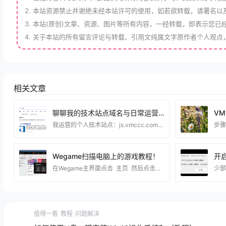
本站资源禁止并谢绝未经本站许可的使用，如若欲转载，请署名以
本站(原创)文章、资源、图片等所有内容，一经转载，即表示您已
关于本站的所有留言评论与转载、引用文纯属文字原作者个人观点
相关文章
聊聊我的技术站点域名与日常运营心得
我运营的个人技术站点：js.vmccc.com，取名为技术巢，主要分享虚拟机搭建、电脑系统优化、实用工具教程、建站相关经验等内容。 建站至今也有不短的时间了，一路摸索下来，踩过不少坑，也积累了不少实操经验。 选择js.vmccc.com这个域名，也是结合了站点定位综合考虑的。整体字符简洁，辨识度高，不管是日常访问，还是和同好交流分享，都很方便记忆。对于个人技术博客来说，一个易记的域名，不仅方便访客回访，长期运营下来，也能逐步沉淀站点品牌。 熟悉我的朋友都知道，本站主打纯实操类技术干货。内容全部基于日常折腾电脑、服务
Wegame扫描电脑上的游戏教程！
在Wegame主界面点击 主页 然后点击加号 —然后点击全盘扫描，等待扫描完成就可以了！ 这一步就选择你电脑的磁盘，如果你知道你电脑在那个分区就直接选对应的分区 这样扫描就更快了！
值得一看
教程
问题解决