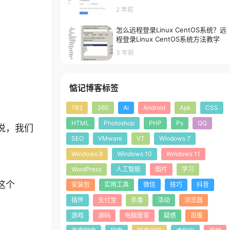
2 年前
怎么远程登录Linux CentOS系统？远
程登录Linux CentOS系统方法教学
3 年前
惦记博客标签
7B2
360
Ai
Android
Apk
CSS
HTML
Photoshop
PHP
Ps
QQ
来说，我们
SEO
VMware
VT
Windows 7
Windows 8
Windows 10
Windows 11
WordPress
人工智能
图片
学习
入这个
安装包
实用工具
微信
技巧
抖音
插件
支付宝
杀毒
活动
浏览器
游戏
源码
电脑管家
疑惑
百度