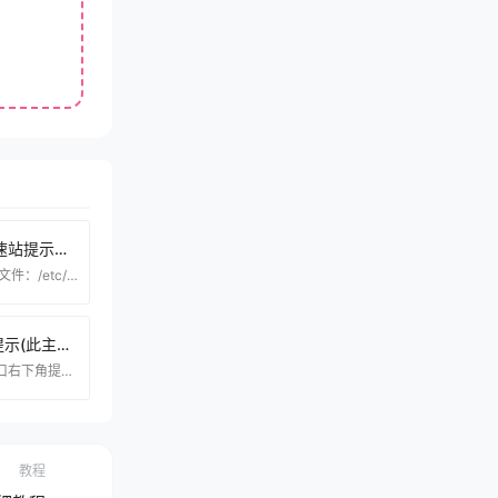
。
宝塔面板设置Docker加速站提示错误：全局配置文件有误，请检查Expecting value:line 1 column 1(char 0)解决方法
错误截图： 解决方法： 打开文件：/etc/docker/daemon.json 填入代码： { "registry-mirrors":
VMware16版本虚拟机提示(此主机不具有3D支持）解决方法！
运行虚拟机的时候 虚拟机窗口右下角提示(此主机不具有3D支持）！ 具体解决方法 这个方法是站长原创的，可以帮助到很多小伙伴解决问题，如果不行我也只能说 抱歉~自行确认是否需要！
教程