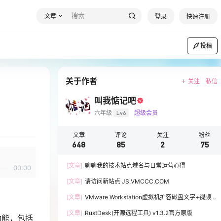
文章
登录
快速注册
投稿
关于作者
关注
私信
叫我惦记吧
六年级
Lv6
超级会员
文章
评论
关注
粉丝
648
85
2
75
[文章]
聊聊我的技术站点域名与日常运营心得
00:00
[文章]
请访问新站点 JS.VMCCC.COM
[文章]
VMware Workstation虚拟机扩容磁盘文字+视频
教程
[文章]
RustDesk(开源远程工具) v1.3.2官方原版
功能，包括