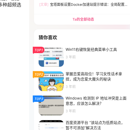
多种超频选
[文章]
宝塔面板设置Docker加速站提示错误：全局配置
文件有误，请检查Expecting value:line 1 column 1(char
0)解决方法
Ta的全部动态
猜你喜欢
Win11右键恢复经典菜单小工具
TOP1
3 年前
掌握恋爱高段位！学习女性话术拿
TOP2
捏，成为恋爱大魔头的秘诀
3 年前
Windows 检测到 IP 地址冲突是上面
TOP3
意思，应该怎么解决？
3 年前
百度资源平台 “该站点为低质站点，
暂不可添加”解决方法