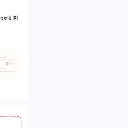
st机制
共0人