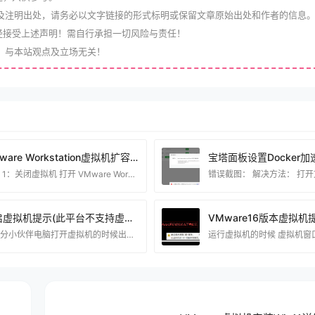
及注明出处，请务必以文字链接的形式标明或保留文章原始出处和作者的信息
经接受上述声明！需自行承担一切风险与责任！
，与本站观点及立场无关！
VMware Workstation虚拟机扩容磁盘文字+视频教程
步骤 1：关闭虚拟机 打开 VMware Workstation Pro，选择你要扩展磁盘的虚拟机。 确保虚拟机已关闭。如果虚拟机正在运行，请选择“关机”或“关闭电源”。 步骤 2：调整虚拟磁盘大小 右键点击虚拟机名称，选择“设置”（Settings）。 在“硬件”选项卡中，选择“硬盘”（Hard Disk）设备。 点击“扩展”（Expand）按钮，输入新的磁盘大小（注意单位是 GB）。 确认更改，然后点击“完成”或“确定”保存设置。 步骤 3：进入虚拟机操作系统并调整分区 扩展磁盘后，你需要进入虚拟机操作系统中调
开启虚拟机提示(此平台不支持虚拟化)电脑不支持虚拟化解决方法
少部分小伙伴电脑打开虚拟机的时候出现这个错误！是什么原因造成的呢？ 不管你电脑的intel 处理器 或者是 AMD 都可能有这样的问题。这个是Windows系统的问题。 有两个地方造成！ 第一个是: 电脑没打开CPU虚拟化技术 （目前少部分电脑是没打开的）大部分电脑都默认打开了这个功能！ 如果你BIOS里面没打开虚拟化功能的话可以看看这个链接的教程，是博猪记录的一些电脑开启CPU虚拟化的教程！https://www.90lhd.com/tag/vt （如果这个链接里面没有合适你的教程）可以联系博猪指导你开启 当然