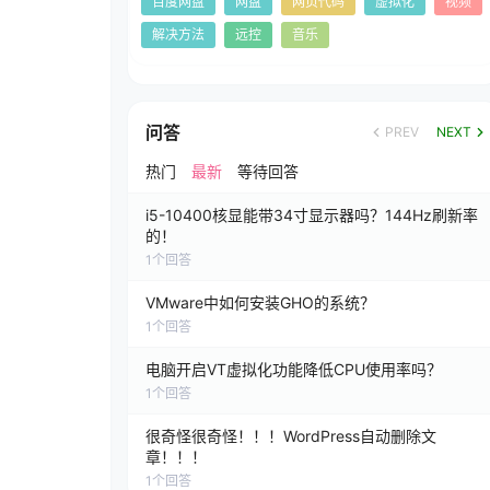
百度网盘
网盘
网页代码
虚拟化
视频
解决方法
远控
音乐
问答
PREV
NEXT
热门
最新
等待回答
i5-10400核显能带34寸显示器吗？144Hz刷新率
的！
1
个回答
VMware中如何安装GHO的系统？
1
个回答
电脑开启VT虚拟化功能降低CPU使用率吗？
1
个回答
很奇怪很奇怪！！！WordPress自动删除文
章！！！
1
个回答