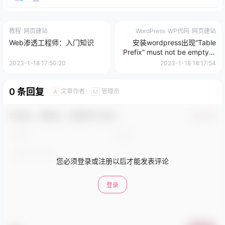
教程
网页建站
WordPress
WP代码
网页建站
Web渗透工程师：入门知识
安装wordpress出现”Table
Prefix” must not be empty解
决方法，真实有效
2023-1-18 17:50:20
2023-1-18 18:17:54
0 条回复
文章作者
管理员
A
M
欢迎您，新朋友，感谢参与互动！
确认修改
您必须登录或注册以后才能发表评论
登录