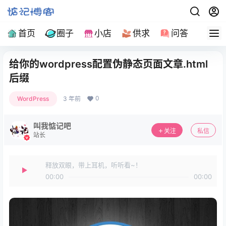
首页
圈子
小店
供求
问答
导
给你的wordpress配置伪静态页面文章.html
后缀
0
WordPress
3 年前
叫我惦记吧
关注
私信
站长
释放双眼，带上耳机，听听看~！
00:00
00:00