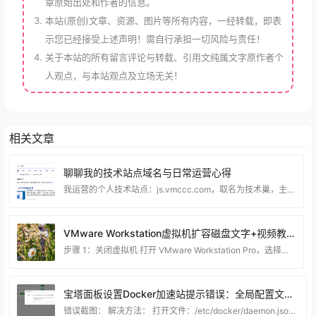
章原始出处和作者的信息。
本站(原创)文章、资源、图片等所有内容，一经转载，即表
示您已经接受上述声明！需自行承担一切风险与责任！
关于本站的所有留言评论与转载、引用文纯属文字原作者个
人观点，与本站观点及立场无关！
相关文章
聊聊我的技术站点域名与日常运营心得
我运营的个人技术站点：js.vmccc.com，取名为技术巢，主要分享虚拟机搭建、电脑系统优化、实用工具教程、建站相关经验等内容。 建站至今也有不短的时间了，一路摸索下来，踩过不少坑，也积累了不少实操经验。 选择js.vmccc.com这个域名，也是结合了站点定位综合考虑的。整体字符简洁，辨识度高，不管是日常访问，还是和同好交流分享，都很方便记忆。对于个人技术博客来说，一个易记的域名，不仅方便访客回访，长期运营下来，也能逐步沉淀站点品牌。 熟悉我的朋友都知道，本站主打纯实操类技术干货。内容全部基于日常折腾电脑、服务
VMware Workstation虚拟机扩容磁盘文字+视频教程
步骤 1：关闭虚拟机 打开 VMware Workstation Pro，选择你要扩展磁盘的虚拟机。 确保虚拟机已关闭。如果虚拟机正在运行，请选择“关机”或“关闭电源”。 步骤 2：调整虚拟磁盘大小 右键点击虚拟机名称，选择“设置”（Settings）。 在“硬件”选项卡中，选择“硬盘”（Hard Disk）设备。 点击“扩展”（Expand）按钮，输入新的磁盘大小（注意单位是 GB）。 确认更改，然后点击“完成”或“确定”保存设置。 步骤 3：进入虚拟机操作系统并调整分区 扩展磁盘后，你需要进入虚拟机操作系统中调
宝塔面板设置Docker加速站提示错误：全局配置文件有误，请检查Expecting value:line 1 column 1(char 0)解决方法
错误截图： 解决方法： 打开文件：/etc/docker/daemon.json 填入代码： { "registry-mirrors":