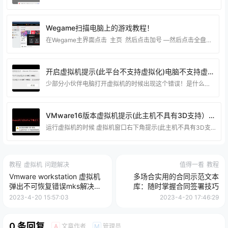
Wegame扫描电脑上的游戏教程！
在Wegame主界面点击 主页 然后点击加号 —然后点击全盘扫描，等待扫描完成就可以了！ 这一步就选择你电脑的磁盘，如果你知道你电脑在那个分区就直接选对应的分区 这样扫描就更快了！
开启虚拟机提示(此平台不支持虚拟化)电脑不支持虚拟化解决方法
少部分小伙伴电脑打开虚拟机的时候出现这个错误！是什么原因造成的呢？ 不管你电脑的intel 处理器 或者是 AMD 都可能有这样的问题。这个是Windows系统的问题。 有两个地方造成！ 第一个是: 电脑没打开CPU虚拟化技术 （目前少部分电脑是没打开的）大部分电脑都默认打开了这个功能！ 如果你BIOS里面没打开虚拟化功能的话可以看看这个链接的教程，是博猪记录的一些电脑开启CPU虚拟化的教程！https://www.90lhd.com/tag/vt （如果这个链接里面没有合适你的教程）可以联系博猪指导你开启 当然
VMware16版本虚拟机提示(此主机不具有3D支持）解决方法！
运行虚拟机的时候 虚拟机窗口右下角提示(此主机不具有3D支持）！ 具体解决方法 这个方法是站长原创的，可以帮助到很多小伙伴解决问题，如果不行我也只能说 抱歉~自行确认是否需要！
教程
虚拟机
问题解决
值得一看
教程
Vmware workstation 虚拟机
多场合实用的合同示范文本
弹出不可恢复错误mks解决方
库：随时掌握合同签署技巧
案
2023-4-20 15:57:03
2023-4-20 17:46:29
0 条回复
文章作者
管理员
A
M