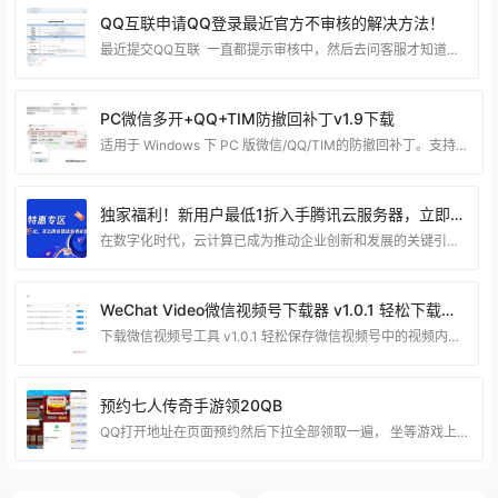
QQ互联申请QQ登录最近官方不审核的解决方法！
最近提交QQ互联 一直都提示审核中，然后去问客服才知道平台出问题了 需要用邮件申请，下面给教大家怎么通过邮件去申请。 编写邮件标题：QQ互联网站应用申请 发送到：connect@qq.com 填写申请表：（下载申请QQ互联表格）https://dianjiwang.lanzoul.com/iMi9k29nn6la 大家可以按照我的方式填写： 需要添加附件有：网站图标，手持身份证，还有网站icp备案的截图 和 填写的表格。最后就可以审核通过了！ 博猪最近前两天申请了两个网站的QQ互联登录，大家可以看看 https:
PC微信多开+QQ+TIM防撤回补丁v1.9下载
适用于 Windows 下 PC 版微信/QQ/TIM的防撤回补丁。支持最新版微信/QQ/TIM，其中微信能够选择安装多开功能。 一款适用于 Windows下PC版微信/QQ/TIM的防撤回补丁，实际效果 是对方撤回消息后，你的聊天界面不会有任何变化，你仍旧能看到对方撤回的消息。 使用方法 首先，你的系统需要满足以下条件： Windows 7 或更高版本，不支持XP。 .NET Framework 4.5.2 或更高版本。低于此版本在打开程序时可能无反应，或者直接报错。 使用本程序前，先关闭微信/QQ/TIM。 以
独家福利！新用户最低1折入手腾讯云服务器，立即体验高性能云计算服务！
在数字化时代，云计算已成为推动企业创新和发展的关键引擎。作为业内领先的云服务提供商，腾讯云一直致力于为用户提供卓越的云计算体验。为了更好地支持新用户，腾讯云推出了独家福利活动——新用户最低1折入手腾讯云服务器，为您带来更便宜、更强大的云计算服务！ 活动详情 从现在起，只需点击以下链接即可参与活动：腾讯云服务器特惠链接。通过这个独家链接，您将获得新用户专属折扣，享受腾讯云服务器的高性能和可靠性。 为什么选择腾讯云服务器？ 高性能： 腾讯云服务器采用先进的硬件架构，提供卓越的计算性能，确保您的应用在高负载时也能运行流畅
WeChat Video微信视频号下载器 v1.0.1 轻松下载保存视频
下载微信视频号工具 v1.0.1 轻松保存微信视频号中的视频内容 微信视频号下载器是一款专为微信视频号打造的下载工具，可以帮助用户方便地下载和保存微信视频号中的视频内容。 微信视频号作为微信内置的短视频平台，许多用户在其中欣赏各种有趣的短视频。有了这款下载工具，当你看到喜欢的视频时，只需要使用它进行地址分析，即可将视频下载到本地保存。 本软件具有以下特点： 支持实时捕获微信视频号的视频地址。 在捕获后，可以预览和下载视频。当软件自动捕获到视频地址后，你可以点击预览按钮来确认是否正确捕获到了视频。 使用该工具首次打开
预约七人传奇手游领20QB
QQ打开地址在页面预约然后下拉全部领取一遍， 坐等游戏上线的时候就可以兑换了。 地址：https://y-03.cn/1A3Jd0