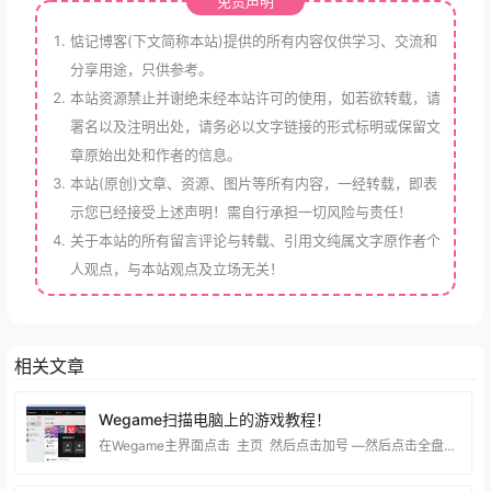
免责声明
惦记博客(下文简称本站)提供的所有内容仅供学习、交流和
分享用途，只供参考。
本站资源禁止并谢绝未经本站许可的使用，如若欲转载，请
署名以及注明出处，请务必以文字链接的形式标明或保留文
章原始出处和作者的信息。
本站(原创)文章、资源、图片等所有内容，一经转载，即表
示您已经接受上述声明！需自行承担一切风险与责任！
关于本站的所有留言评论与转载、引用文纯属文字原作者个
人观点，与本站观点及立场无关！
相关文章
Wegame扫描电脑上的游戏教程！
在Wegame主界面点击 主页 然后点击加号 —然后点击全盘扫描，等待扫描完成就可以了！ 这一步就选择你电脑的磁盘，如果你知道你电脑在那个分区就直接选对应的分区 这样扫描就更快了！