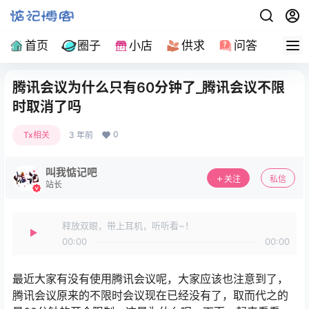
首页
圈子
小店
供求
问答
导
腾讯会议为什么只有60分钟了_腾讯会议不限
时取消了吗
0
Tx相关
3 年前
叫我惦记吧
关注
私信
站长
释放双眼，带上耳机，听听看~！
00:00
00:00
最近大家有没有使用腾讯会议呢，大家应该也注意到了，
腾讯会议原来的不限时会议现在已经没有了，取而代之的