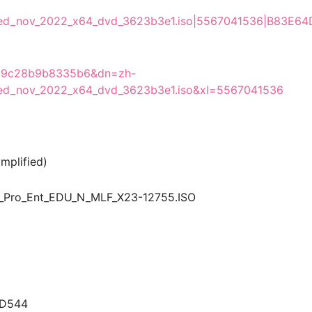
dated_nov_2022_x64_dvd_3623b3e1.iso|5567041536|B83E6
bc9c28b9b8335b6&dn=zh-
ated_nov_2022_x64_dvd_3623b3e1.iso&xl=5567041536
mplified)
ro_Ent_EDU_N_MLF_X23-12755.ISO
D544