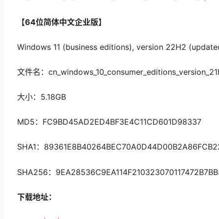
【64位简体中文企业版】
Windows 11 (business editions), version 22H2 (updat
文件名：cn_windows_10_consumer_editions_version_21h
大小：5.18GB
MD5：FC9BD45AD2ED4BF3E4C11CD601D98337
SHA1：89361E8B40264BEC70A0D44D00B2A86FCB2
SHA256：9EA28536C9EA114F210323070117472B7B
下载地址：