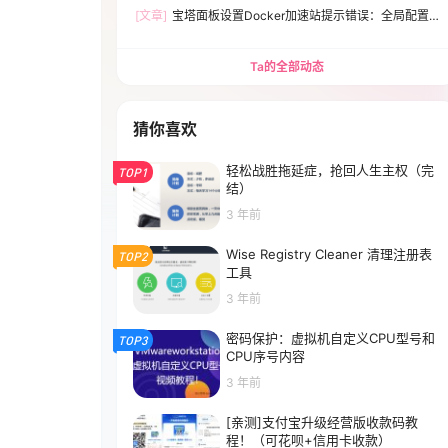
[文章]
宝塔面板设置Docker加速站提示错误：全局配置
文件有误，请检查Expecting value:line 1 column 1(char
0)解决方法
Ta的全部动态
猜你喜欢
轻松战胜拖延症，抢回人生主权（完
TOP1
结）
3 年前
Wise Registry Cleaner 清理注册表
TOP2
工具
3 年前
密码保护：虚拟机自定义CPU型号和
TOP3
CPU序号内容
3 年前
[亲测]支付宝升级经营版收款码教
程！（可花呗+信用卡收款）