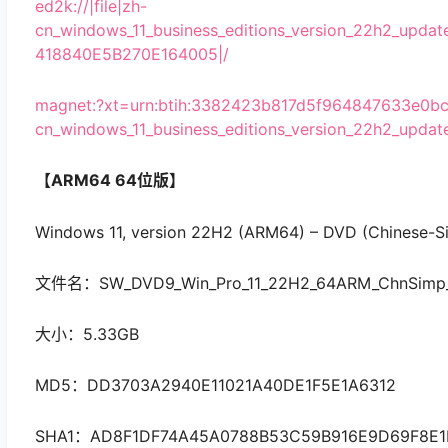
ed2k://|file|zh-
cn_windows_11_business_editions_version_22h2_up
418840E5B270E164005|/
magnet:?xt=urn:btih:3382423b817d5f964847633e0
cn_windows_11_business_editions_version_22h2_upd
【ARM64 64位版】
Windows 11, version 22H2 (ARM64) – DVD (Chinese-Si
文件名：SW_DVD9_Win_Pro_11_22H2_64ARM_ChnSimp_P
大小：5.33GB
MD5：DD3703A2940E11021A40DE1F5E1A6312
SHA1：AD8F1DF74A45A0788B53C59B916E9D69F8E1