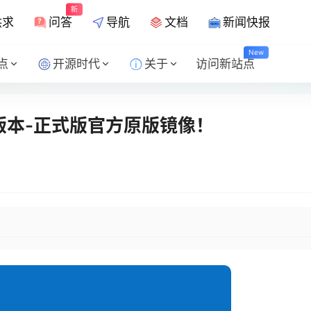
新
供求
问答
导航
文档
新闻快报
New
点
开源时代
关于
访问新站点
系统版本-正式版官方原版镜像！