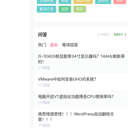
百度网盘
网盘
网页代码
虚拟化
视频
解决方法
远控
音乐
问答
PREV
NEXT
热门
最新
等待回答
i5-10400核显能带34寸显示器吗？144Hz刷新率
的！
1
个回答
VMware中如何安装GHO的系统？
1
个回答
电脑开启VT虚拟化功能降低CPU使用率吗？
1
个回答
很奇怪很奇怪！！！WordPress自动删除文
章！！！
1
个回答