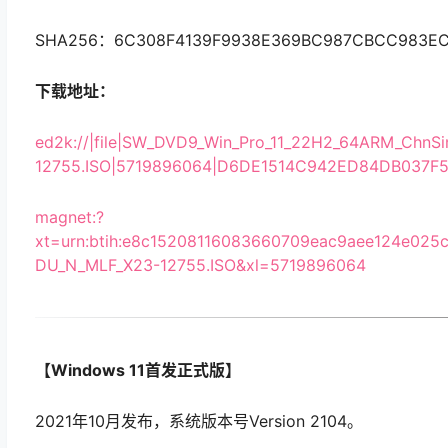
SHA256：6C308F4139F9938E369BC987CBCC983E
下载地址：
ed2k://|file|SW_DVD9_Win_Pro_11_22H2_64ARM_ChnS
12755.ISO|5719896064|D6DE1514C942ED84DB037F5
magnet:?
xt=urn:btih:e8c15208116083660709eac9aee124e02
DU_N_MLF_X23-12755.ISO&xl=5719896064
【Windows 11首发正式版】
2021年10月发布，系统版本号Version 2104。