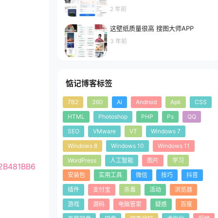
2 年前
这壁纸质量很高 搜图大师APP
3 年前
惦记博客标签
7B2
360
Ai
Android
Apk
CSS
HTML
Photoshop
PHP
Ps
QQ
SEO
VMware
VT
Windows 7
Windows 8
Windows 10
Windows 11
WordPress
人工智能
图片
学习
F2B481BB6
安装包
实用工具
微信
技巧
抖音
插件
支付宝
杀毒
活动
浏览器
游戏
源码
电脑管家
疑惑
百度