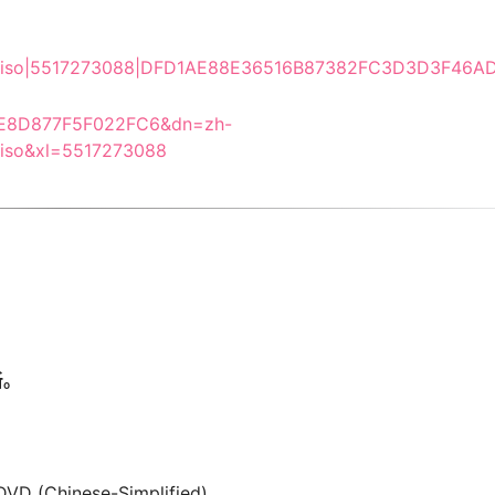
e4.iso|5517273088|DFD1AE88E36516B87382FC3D3D3F46AD
8E8D877F5F022FC6&dn=zh-
.iso&xl=5517273088
新。
DVD (Chinese-Simplified)