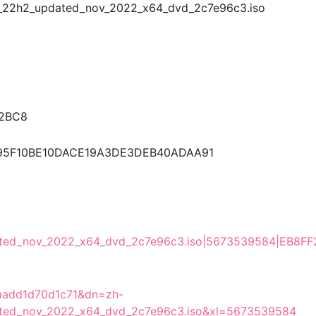
_22h2_updated_nov_2022_x64_dvd_2c7e96c3.iso
2BC8
95F10BE10DACE19A3DE3DEB40ADAA91
dated_nov_2022_x64_dvd_2c7e96c3.iso|5673539584|EB8F
aadd1d70d1c71&dn=zh-
dated_nov_2022_x64_dvd_2c7e96c3.iso&xl=5673539584