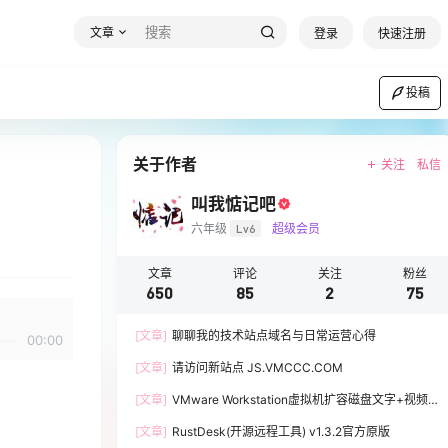
文章
登录
快速注册
投稿
关于作者
关注
私信
叫我惦记吧
六年级
Lv6
超级会员
文章
评论
关注
粉丝
650
85
2
75
[文章]
聊聊我的技术站点域名与日常运营心得
00:00
[文章]
请访问新站点 JS.VMCCC.COM
[文章]
VMware Workstation虚拟机扩容磁盘文字+视频
教程
[文章]
RustDesk(开源远程工具) v1.3.2官方原版