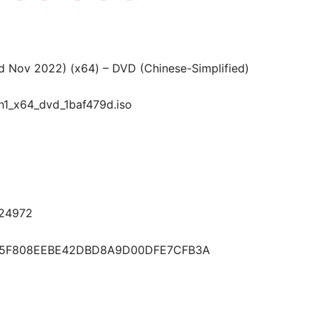
ed Nov 2022) (x64) – DVD (Chinese-Simplified)
1_x64_dvd_1baf479d.iso
24972
B5F808EEBE42DBD8A9D00DFE7CFB3A