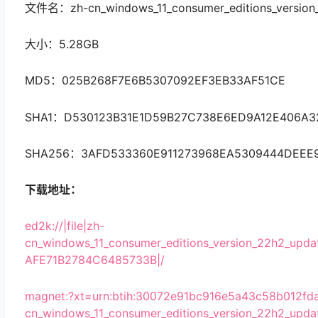
文件名：zh-cn_windows_11_consumer_editions_version
大小：5.28GB
MD5：025B268F7E6B5307092EF3EB33AF51CE
SHA1：D530123B31E1D59B27C738E6ED9A12E406A3
SHA256：3AFD533360E911273968EA5309444DEEE
下载地址：
ed2k://|file|zh-
cn_windows_11_consumer_editions_version_22h2_up
AFE71B2784C6485733B|/
magnet:?xt=urn:btih:30072e91bc916e5a43c58b012fd
cn_windows_11_consumer_editions_version_22h2_up