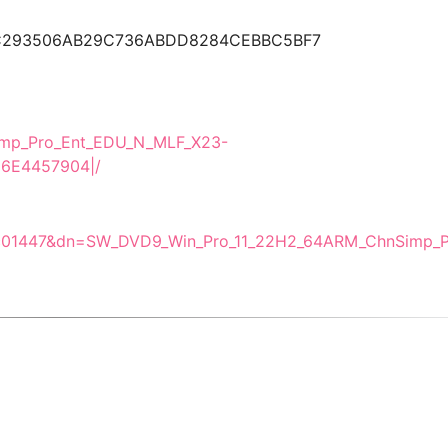
C293506AB29C736ABDD8284CEBBC5BF7
imp_Pro_Ent_EDU_N_MLF_X23-
6E4457904|/
5c01447&dn=SW_DVD9_Win_Pro_11_22H2_64ARM_ChnSimp_P