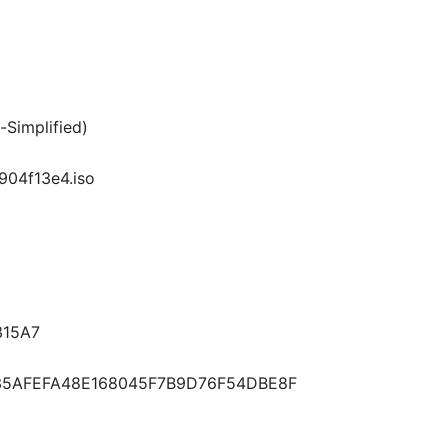
-Simplified)
04f13e4.iso
15A7
5AFEFA48E168045F7B9D76F54DBE8F