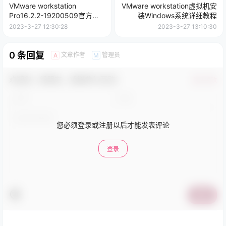
VMware workstation
VMware workstation虚拟机安
Pro16.2.2-19200509官方版
装Windows系统详细教程
本-附激活序号
2023-3-27 12:30:28
2023-3-27 13:10:30
0 条回复
文章作者
管理员
A
M
欢迎您，新朋友，感谢参与互动！
确认修改
您必须登录或注册以后才能发表评论
登录
提交