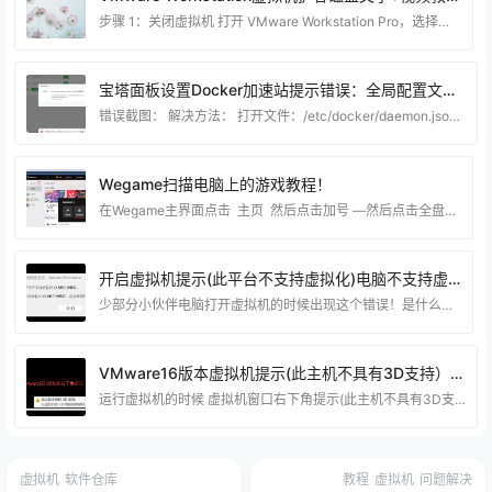
步骤 1：关闭虚拟机 打开 VMware Workstation Pro，选择你要扩展磁盘的虚拟机。 确保虚拟机已关闭。如果虚拟机正在运行，请选择“关机”或“关闭电源”。 步骤 2：调整虚拟磁盘大小 右键点击虚拟机名称，选择“设置”（Settings）。 在“硬件”选项卡中，选择“硬盘”（Hard Disk）设备。 点击“扩展”（Expand）按钮，输入新的磁盘大小（注意单位是 GB）。 确认更改，然后点击“完成”或“确定”保存设置。 步骤 3：进入虚拟机操作系统并调整分区 扩展磁盘后，你需要进入虚拟机操作系统中调
宝塔面板设置Docker加速站提示错误：全局配置文件有误，请检查Expecting value:line 1 column 1(char 0)解决方法
错误截图： 解决方法： 打开文件：/etc/docker/daemon.json 填入代码： { "registry-mirrors":
Wegame扫描电脑上的游戏教程！
在Wegame主界面点击 主页 然后点击加号 —然后点击全盘扫描，等待扫描完成就可以了！ 这一步就选择你电脑的磁盘，如果你知道你电脑在那个分区就直接选对应的分区 这样扫描就更快了！
开启虚拟机提示(此平台不支持虚拟化)电脑不支持虚拟化解决方法
少部分小伙伴电脑打开虚拟机的时候出现这个错误！是什么原因造成的呢？ 不管你电脑的intel 处理器 或者是 AMD 都可能有这样的问题。这个是Windows系统的问题。 有两个地方造成！ 第一个是: 电脑没打开CPU虚拟化技术 （目前少部分电脑是没打开的）大部分电脑都默认打开了这个功能！ 如果你BIOS里面没打开虚拟化功能的话可以看看这个链接的教程，是博猪记录的一些电脑开启CPU虚拟化的教程！https://www.90lhd.com/tag/vt （如果这个链接里面没有合适你的教程）可以联系博猪指导你开启 当然
VMware16版本虚拟机提示(此主机不具有3D支持）解决方法！
运行虚拟机的时候 虚拟机窗口右下角提示(此主机不具有3D支持）！ 具体解决方法 这个方法是站长原创的，可以帮助到很多小伙伴解决问题，如果不行我也只能说 抱歉~自行确认是否需要！
虚拟机
软件仓库
教程
虚拟机
问题解决