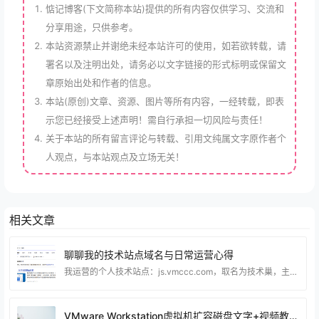
惦记博客(下文简称本站)提供的所有内容仅供学习、交流和
分享用途，只供参考。
本站资源禁止并谢绝未经本站许可的使用，如若欲转载，请
署名以及注明出处，请务必以文字链接的形式标明或保留文
章原始出处和作者的信息。
本站(原创)文章、资源、图片等所有内容，一经转载，即表
示您已经接受上述声明！需自行承担一切风险与责任！
关于本站的所有留言评论与转载、引用文纯属文字原作者个
人观点，与本站观点及立场无关！
相关文章
聊聊我的技术站点域名与日常运营心得
我运营的个人技术站点：js.vmccc.com，取名为技术巢，主要分享虚拟机搭建、电脑系统优化、实用工具教程、建站相关经验等内容。 建站至今也有不短的时间了，一路摸索下来，踩过不少坑，也积累了不少实操经验。 选择js.vmccc.com这个域名，也是结合了站点定位综合考虑的。整体字符简洁，辨识度高，不管是日常访问，还是和同好交流分享，都很方便记忆。对于个人技术博客来说，一个易记的域名，不仅方便访客回访，长期运营下来，也能逐步沉淀站点品牌。 熟悉我的朋友都知道，本站主打纯实操类技术干货。内容全部基于日常折腾电脑、服务
VMware Workstation虚拟机扩容磁盘文字+视频教程