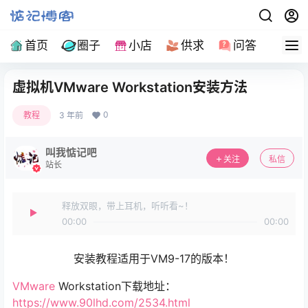
首页
圈子
小店
供求
问答
导
虚拟机VMware Workstation​安装方法
0
教程
3 年前
叫我惦记吧
关注
私信
站长
释放双眼，带上耳机，听听看~！
00:00
00:00
安装教程适用于VM9-17的版本！
VMware
Workstation​下载地址：
https://www.90lhd.com/2534.html