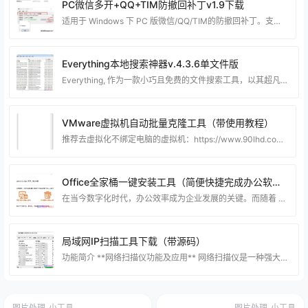
PC微信多开+QQ+TIM防撤回补丁v1.9下载
适用于 Windows 下 PC 版微信/QQ/TIM的防撤回补丁。支持最新版微信/QQ/TIM，其中微信能够选择安装多开功能。 一款适用于 Windows下PC版微信/QQ/TIM的防撤回补丁，实际效果 是对方撤回消息后，你的聊天界面不会有任何变化，你仍旧能看到对方撤回的消息。 使用方法 首先，你的系统需要满足以下条件： Windows 7 或更高版本，不支持XP。 .NET Framework 4.5.2 或更高版本。低于此版本在打开程序时可能无反应，或者直接报错。 使用本程序前，先关闭微信/QQ/TIM。 以
Everything本地搜索神器v.4.3.6单文件版
Everything, 作为一款小巧且免费的文件搜索工具，以其超凡的速度令人叹为观止。它能够在极短的时间内，如几秒钟内，完成数百GB硬盘中数十万文件的NTFS索引。 文件名称搜索功能极为迅速，结果即刻展现，并附带关键词高亮显示。 其索引数据库能够实时更新以反映文件变化，支持文件名称的通配符和正则表达式筛选，用户甚至可以通过HTTP或FTP服务器共享搜索结果。 资源下载 下载权限查看 ￥ 免费下载 评论并刷新后下载 登录后下载 查看演示 {{attr.name}}： 您当前的等级为 登录后免费下载登录 小黑屋反思中，
VMware虚拟机自动批量克隆工具（带使用教程）
推荐去虚拟化不绑定电脑的虚拟机：https://www.90lhd.com/10887.html 使用方法简单来说就是，当你把鼠标放到想要复制的母盘位置上时，按住Ctrl键不放，然后再按下E键，这样就可以获取到虚拟机母盘的坐标了。如果按住Ctrl+E不行就试试按住ALT+E看看能不能获取坐标 工具简介： 这个工具兼容性有点差，有些电脑无法使用不知道是什么问题~ 这个虚拟机自动批量克隆工具是一款旨在简化VMware虚拟机批量克隆及多开操作的工具。 通过该软件，您可以轻松地创建多个虚拟机副本，省去繁琐的手动操作和耗费大
Office全家桶一键安装工具（简便快捷完成办公软件的安装&配置）
在当今数字化时代，办公效率成为企业发展的关键。而随着 Microsoft Office 的广泛应用，一款高效、安全、简约的办公增强工具成为了许多企业和个人追求的目标。Mocreak便是这个时代的利器，它为用户提供了一键自动化部署 Office 的完美解决方案。 Mocreak，作为一款全新的办公自动化工具，不仅仅是一款软件，更是一项服务。其核心特点体现在完全免费、绿色、简约、高效、安全等多个方面。 首先，Mocreak的免费特性使得它成为了众多用户的首选。在当前软件市场，费用昂贵、订阅模式使得许多用户望而却步。而M
局域网IP扫描工具下载（带源码）
功能简介 **网络扫描仪功能及应用** 网络扫描仪是一种强大的工具，可用于局域网中设备的扫描、信息获取和网络连接的质量检测。下面将介绍其主要功能和应用。 **1. 设备扫描功能** 网络扫描仪能够快速而准确地扫描局域网中的各类设备。这包括计算机、打印机、路由器等网络设备。通过扫描，用户可以了解网络中存在的所有设备，为网络管理提供了重要的基础信息。 **2. 显示设备详细信息** 一旦扫描完成，网络扫描仪可以提供连接设备的详细信息。这些信息包括设备的MAC地址、IP地址、计算机名等。这有助于管理员迅速识别和定位网络中
图片处理
小工具
图片处理
小工具