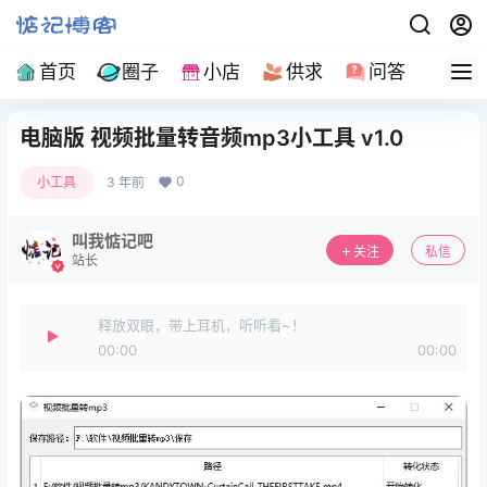
首页
圈子
小店
供求
问答
导
电脑版 视频批量转音频mp3小工具 v1.0
0
小工具
3 年前
叫我惦记吧
关注
私信
站长
释放双眼，带上耳机，听听看~！
00:00
00:00