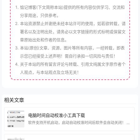
惦记博客(下文简称本站)提供的所有内容仅供学习、交流和
分享用途，只供参考。
本站资源禁止并谢绝未经本站许可的使用，如若欲转载，请
署名以及注明出处，请务必以文字链接的形式标明或保留文
章原始出处和作者的信息。
本站(原创)文章、资源、图片等所有内容，一经转载，即表
示您已经接受上述声明！需自行承担一切风险与责任！
关于本站的所有留言评论与转载、引用文纯属文字原作者个
人观点，与本站观点及立场无关！
相关文章
电脑时间自动校准小工具下载
软件支持开机启动，启动自动校准时间后软件会自动关闭！ 这个小工具可以解决小部分小伙伴的问题，大部分人的电脑都是可以自动校验时间的。 注意！Windows8以上的系统可能要右键管理员身份运行哦！ 小工具是博猪这边原创的分享给有需要的小伙伴~ 资源下载 下载权限查看 ￥ 免费下载 评论并刷新后下载 登录后下载 查看演示 {{attr.name}}： 您当前的等级为 登录后免费下载登录 小黑屋反思中，不准下载！ 评论后刷新页面下载评论 支付￥以后下载 请先登录 您今天的下载次数（次）用完了，请明天再来 支付积分以后下载立