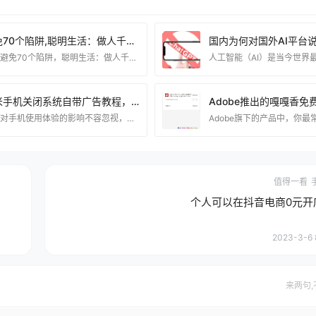
避免70个陷阱,聪明生活：做人千万别做老实人的智慧之路.Pdf
在《避免70个陷阱，聪明生活：做人千万别做老实人的智慧之路》中，我们将揭示避免陷阱的70个关键要点，为您指引一条聪明生活的道路。这书籍深入剖析，不仅教会您在人生旅途中规避困境，还分享了不做老实人的智慧之道。通过这本书，您将获得实用的智慧，助您在各种情境下做出明智而聪明的选择，为自己创造更加成功和幸福的生活。 资源下载 下载权限查看 ￥ 免费下载 评论并刷新后下载 登录后下载 查看演示 {{attr.name}}： 您当前的等级为 登录后免费下载登录 小黑屋反思中，不准下载！ 评论后刷新页面下载评论 支付￥以后下载
小米手机关闭系统自带广告教程，看完能关闭百分之95以上广告。
广告对手机使用体验的影响不容忽视，让我们来学习如何关闭安卓手机自带的系统广告，提升使用乐趣。 接下来，我将为大家详细介绍关闭安卓手机系统广告的方法，让我们一起来解决烦人的广告问题。 一下包含有广告的 应用（小米手机为例：） 天气：设置–用户体验计划 日历：设置–用户体验计划 主题商店：设置–隐私设置–个性化推荐 应用商店：设置–隐私–个性化服务 应用商店：设置–功能设置–显示福利活动 系统设置：搜索–广告&#
值得一看
个人可以在抖音电商0元开
2023-3-6 
来两句,