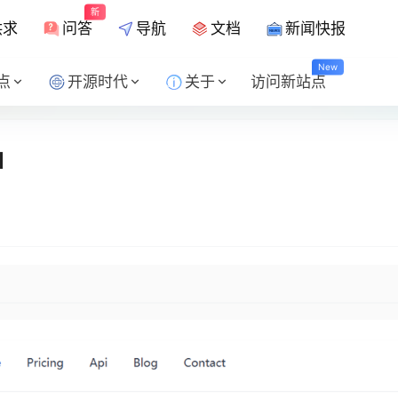
新
供求
问答
导航
文档
新闻快报
New
点
开源时代
关于
访问新站点
l