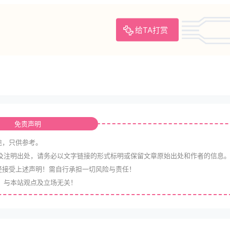
给TA打赏
免责声明
途，只供参考。
及注明出处，请务必以文字链接的形式标明或保留文章原始出处和作者的信息
经接受上述声明！需自行承担一切风险与责任！
，与本站观点及立场无关！