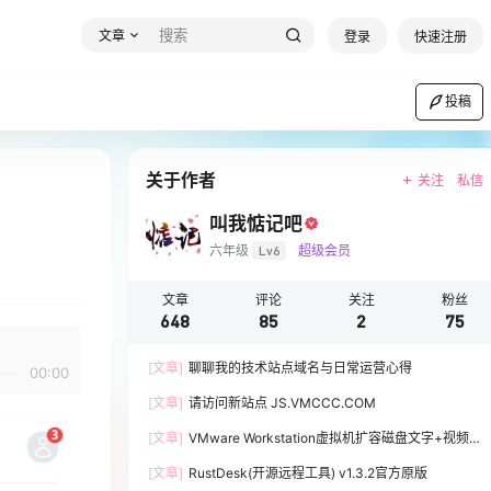
文章
登录
快速注册
投稿
关于作者
关注
私信
叫我惦记吧
六年级
Lv6
超级会员
文章
评论
关注
粉丝
648
85
2
75
[文章]
聊聊我的技术站点域名与日常运营心得
00:00
[文章]
请访问新站点 JS.VMCCC.COM
[文章]
VMware Workstation虚拟机扩容磁盘文字+视频
教程
[文章]
RustDesk(开源远程工具) v1.3.2官方原版