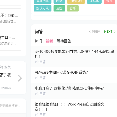
百度网盘
网盘
网页代码
虚拟化
视频
解决方法
远控
音乐
国内为何对国外AI平台说不：copilot和chatgpt的禁用背后的原因
人工智能（AI）是当今世界最具创新性和影响力的技术之一，它正在改变着各个领域和行业的发展。然而，AI技术的发展也带来了一系列的挑战和风险，比如数据安全、隐私保护、伦理道德、社会公平等。为了促进AI技术的健康发展和规范应用，不同国家和地区都制定了相应的政策和法规，以保障AI技术的安全、可信、可控。 国内作为AI技术的重要参与者和推动者，也高度重视AI技术的监管和管理，尤其是对于生成式AI技术，即利用大规模的数据和算力，通过深度学习的方法，生成各种类型的内容，如文本、图像、音频、视频等。生成式AI技术具有强大的创造力和
问答
PREV
NEXT
Adobe推出的嘎嘎香免费工具 – 提升效率的利器
热门
最新
等待回答
Adobe旗下的产品中，你最常使用的是哪款呢？设计师们真的很厉害，他们可以熟练地运用PhotoShop、Illustrator等软件，轻松完成各种设计任务，令人羡慕不已。 不过，其实只要稍加练习，你也可以像他们一样高效地工作。虽然PhotoShop、Premiere Pro、After EffectsIllustrator等软件对于很多人来说是必备的工具，但这些软件并不是免费的。 光是订阅PhotoShop和Lightroom一年的费用就高达888元。 应对昂贵的价格，很多人只能使用所谓的”高级版
i5-10400核显能带34寸显示器吗？144Hz刷新率
的！
1
个回答
手机相关
VMware中如何安装GHO的系统？
店了哦
1
个回答
8:20:46
电脑开启VT虚拟化功能降低CPU使用率吗？
1
个回答
很奇怪很奇怪！！！WordPress自动删除文
不要藏着掖着...
章！！！
1
个回答