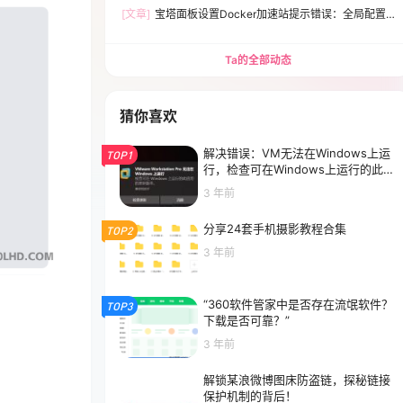
[文章]
宝塔面板设置Docker加速站提示错误：全局配置
文件有误，请检查Expecting value:line 1 column 1(char
0)解决方法
Ta的全部动态
猜你喜欢
解决错误：VM无法在Windows上运
TOP1
行，检查可在Windows上运行的此应
用的更新版本
3 年前
分享24套手机摄影教程合集
TOP2
3 年前
“360软件管家中是否存在流氓软件？
TOP3
下载是否可靠？”
3 年前
解锁某浪微博图床防盗链，探秘链接
保护机制的背后！