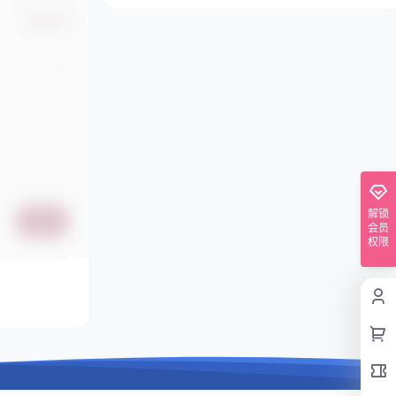
确认修改
解锁
提交
会员
权限