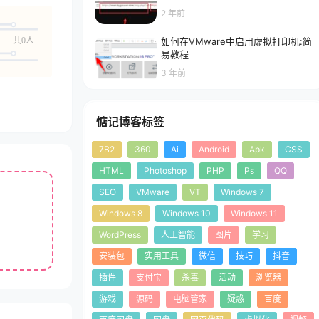
2 年前
共0人
如何在VMware中启用虚拟打印机:简
易教程
3 年前
惦记博客标签
7B2
360
Ai
Android
Apk
CSS
HTML
Photoshop
PHP
Ps
QQ
SEO
VMware
VT
Windows 7
Windows 8
Windows 10
Windows 11
。
WordPress
人工智能
图片
学习
安装包
实用工具
微信
技巧
抖音
插件
支付宝
杀毒
活动
浏览器
游戏
源码
电脑管家
疑惑
百度