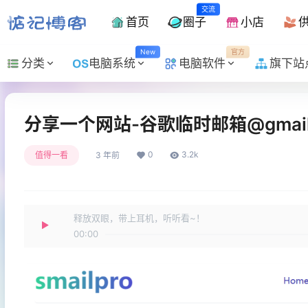
交流
首页
圈子
小店
New
官方
分类
电脑系统
电脑软件
旗下站
分享一个网站-谷歌临时邮箱@gmai
0
3.2k
值得一看
3 年前
释放双眼，带上耳机，听听看~！
00:00