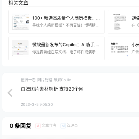
相关文章
100+ 精选高质量个人简历模板：打造专业、引人注目的简历！
寻找个人简历模板？不再苦恼！博猪精心挑选了100多套高质量的模板，为您提供无限可能。无论您是刚毕业的应届生，还是经验丰富的职场精英，这些模板都能帮助您打造出令人印象深刻的简历。 从传统到现代，从简约到创意，我们的模板涵盖了各种风格和行业。无论您是在寻找传统职业还是潜在的创意领域，我们都有适合您的模板。每个模板都经过精心设计，保证了专业性和视觉吸引力的完美结合。 选择这些模板，您将获得一个个性化的简历，突出您的专业技能和独特魅力，让您在求职市场中脱颖而出。不再局限于传统的简历模式，让您的简历成为HR眼中的亮点，为您的
微软最新发布的Copilot：AI助手,免费的Chatgpt4.0
你是否曾经在写文档、电子邮件或演示文稿时感到困惑或无从下手？你是否想要有一个智能的助手，可以帮助你生成文本、总结信息、提供建议或转换格式？如果是这样，那么微软 Copilot 可能是你一直在寻找的工具。 什么是微软 Copilot？ 微软 Copilot 是一种 AI 驱动的生产力工具，它使用大型语言模型 (LLM)，并将数据与 Microsoft Graph 和 Microsoft 365 应用和服务集成。它与常用 Microsoft 365 应用（如 Word、Excel、PowerPoint、Outlook、
值得一看
图片处理
破解PoJie
白嫖图片素材解析 支持20个网
2023-3-5 9:05:30
0 条回复
文章作者
管理员
A
M