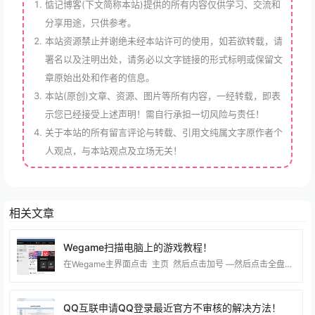
惦记博客(下文简称本站)提供的所有内容仅供学习、交流和
分享用途，只供参考。
本站资源禁止并谢绝未经本站许可的使用，如若欲转载，请
署名以及注明出处，请务必以文字链接的形式标明或保留文
章原始出处和作者的信息。
本站(原创)文章、资源、图片等所有内容，一经转载，即表
示您已经接受上述声明！需自行承担一切风险与责任！
关于本站的所有留言评论与转载、引用文纯属文字原作者个
人观点，与本站观点及立场无关！
相关文章
Wegame扫描电脑上的游戏教程！
在Wegame主界面点击 主页 然后点击加号 —然后点击全盘扫描，等待扫描完成就可以了！ 这一步就选择你电脑的磁盘，如果你知道你电脑在那个分区就直接选对应的分区 这样扫描就更快了！
QQ互联申请QQ登录最近官方不审核的解决方法！