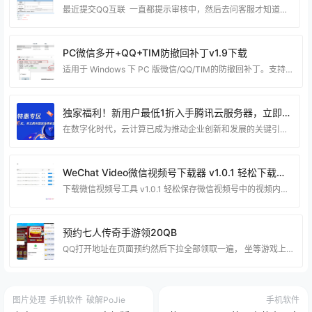
最近提交QQ互联 一直都提示审核中，然后去问客服才知道平台出问题了 需要用邮件申请，下面给教大家怎么通过邮件去申请。 编写邮件标题：QQ互联网站应用申请 发送到：connect@qq.com 填写申请表：（下载申请QQ互联表格）https://dianjiwang.lanzoul.com/iMi9k29nn6la 大家可以按照我的方式填写： 需要添加附件有：网站图标，手持身份证，还有网站icp备案的截图 和 填写的表格。最后就可以审核通过了！ 博猪最近前两天申请了两个网站的QQ互联登录，大家可以看看 https:
PC微信多开+QQ+TIM防撤回补丁v1.9下载
适用于 Windows 下 PC 版微信/QQ/TIM的防撤回补丁。支持最新版微信/QQ/TIM，其中微信能够选择安装多开功能。 一款适用于 Windows下PC版微信/QQ/TIM的防撤回补丁，实际效果 是对方撤回消息后，你的聊天界面不会有任何变化，你仍旧能看到对方撤回的消息。 使用方法 首先，你的系统需要满足以下条件： Windows 7 或更高版本，不支持XP。 .NET Framework 4.5.2 或更高版本。低于此版本在打开程序时可能无反应，或者直接报错。 使用本程序前，先关闭微信/QQ/TIM。 以
独家福利！新用户最低1折入手腾讯云服务器，立即体验高性能云计算服务！
在数字化时代，云计算已成为推动企业创新和发展的关键引擎。作为业内领先的云服务提供商，腾讯云一直致力于为用户提供卓越的云计算体验。为了更好地支持新用户，腾讯云推出了独家福利活动——新用户最低1折入手腾讯云服务器，为您带来更便宜、更强大的云计算服务！ 活动详情 从现在起，只需点击以下链接即可参与活动：腾讯云服务器特惠链接。通过这个独家链接，您将获得新用户专属折扣，享受腾讯云服务器的高性能和可靠性。 为什么选择腾讯云服务器？ 高性能： 腾讯云服务器采用先进的硬件架构，提供卓越的计算性能，确保您的应用在高负载时也能运行流畅
WeChat Video微信视频号下载器 v1.0.1 轻松下载保存视频
下载微信视频号工具 v1.0.1 轻松保存微信视频号中的视频内容 微信视频号下载器是一款专为微信视频号打造的下载工具，可以帮助用户方便地下载和保存微信视频号中的视频内容。 微信视频号作为微信内置的短视频平台，许多用户在其中欣赏各种有趣的短视频。有了这款下载工具，当你看到喜欢的视频时，只需要使用它进行地址分析，即可将视频下载到本地保存。 本软件具有以下特点： 支持实时捕获微信视频号的视频地址。 在捕获后，可以预览和下载视频。当软件自动捕获到视频地址后，你可以点击预览按钮来确认是否正确捕获到了视频。 使用该工具首次打开
预约七人传奇手游领20QB
QQ打开地址在页面预约然后下拉全部领取一遍， 坐等游戏上线的时候就可以兑换了。 地址：https://y-03.cn/1A3Jd0
图片处理
手机软件
破解PoJie
手机软件