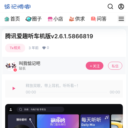
首页
圈子
小店
供求
问答
导
腾讯爱趣听车机版v2.6.1.5866819
0
Tx相关
3 年前
叫我惦记吧
关注
私信
站长
释放双眼，带上耳机，听听看~！
00:00
00:00