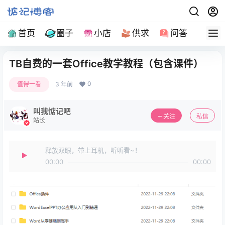
首页
圈子
小店
供求
问答
导
TB自费的一套Office教学教程（包含课件）
0
值得一看
3 年前
叫我惦记吧
关注
私信
站长
释放双眼，带上耳机，听听看~！
00:00
00:00