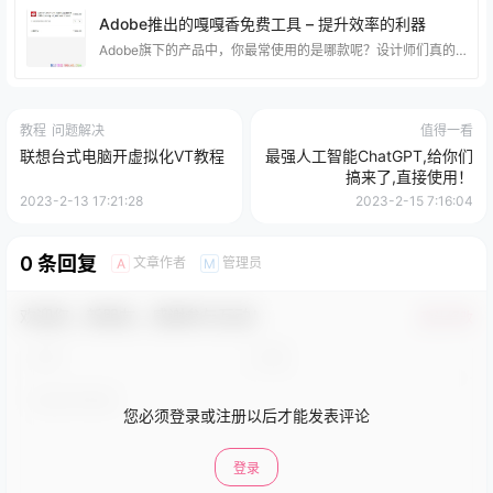
Adobe推出的嘎嘎香免费工具 – 提升效率的利器
Adobe旗下的产品中，你最常使用的是哪款呢？设计师们真的很厉害，他们可以熟练地运用PhotoShop、Illustrator等软件，轻松完成各种设计任务，令人羡慕不已。 不过，其实只要稍加练习，你也可以像他们一样高效地工作。虽然PhotoShop、Premiere Pro、After EffectsIllustrator等软件对于很多人来说是必备的工具，但这些软件并不是免费的。 光是订阅PhotoShop和Lightroom一年的费用就高达888元。 应对昂贵的价格，很多人只能使用所谓的”高级版
教程
问题解决
值得一看
联想台式电脑开虚拟化VT教程
最强人工智能ChatGPT,给你们
搞来了,直接使用！
2023-2-13 17:21:28
2023-2-15 7:16:04
0 条回复
文章作者
管理员
A
M
欢迎您，新朋友，感谢参与互动！
确认修改
您必须登录或注册以后才能发表评论
登录