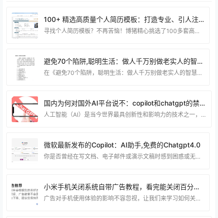
100+ 精选高质量个人简历模板：打造专业、引人注目的简历！
寻找个人简历模板？不再苦恼！博猪精心挑选了100多套高质量的模板，为您提供无限可能。无论您是刚毕业的应届生，还是经验丰富的职场精英，这些模板都能帮助您打造出令人印象深刻的简历。 从传统到现代，从简约到创意，我们的模板涵盖了各种风格和行业。无论您是在寻找传统职业还是潜在的创意领域，我们都有适合您的模板。每个模板都经过精心设计，保证了专业性和视觉吸引力的完美结合。 选择这些模板，您将获得一个个性化的简历，突出您的专业技能和独特魅力，让您在求职市场中脱颖而出。不再局限于传统的简历模式，让您的简历成为HR眼中的亮点，为您的
避免70个陷阱,聪明生活：做人千万别做老实人的智慧之路.Pdf
在《避免70个陷阱，聪明生活：做人千万别做老实人的智慧之路》中，我们将揭示避免陷阱的70个关键要点，为您指引一条聪明生活的道路。这书籍深入剖析，不仅教会您在人生旅途中规避困境，还分享了不做老实人的智慧之道。通过这本书，您将获得实用的智慧，助您在各种情境下做出明智而聪明的选择，为自己创造更加成功和幸福的生活。 资源下载 下载权限查看 ￥ 免费下载 评论并刷新后下载 登录后下载 查看演示 {{attr.name}}： 您当前的等级为 登录后免费下载登录 小黑屋反思中，不准下载！ 评论后刷新页面下载评论 支付￥以后下载
国内为何对国外AI平台说不：copilot和chatgpt的禁用背后的原因
人工智能（AI）是当今世界最具创新性和影响力的技术之一，它正在改变着各个领域和行业的发展。然而，AI技术的发展也带来了一系列的挑战和风险，比如数据安全、隐私保护、伦理道德、社会公平等。为了促进AI技术的健康发展和规范应用，不同国家和地区都制定了相应的政策和法规，以保障AI技术的安全、可信、可控。 国内作为AI技术的重要参与者和推动者，也高度重视AI技术的监管和管理，尤其是对于生成式AI技术，即利用大规模的数据和算力，通过深度学习的方法，生成各种类型的内容，如文本、图像、音频、视频等。生成式AI技术具有强大的创造力和
微软最新发布的Copilot：AI助手,免费的Chatgpt4.0
你是否曾经在写文档、电子邮件或演示文稿时感到困惑或无从下手？你是否想要有一个智能的助手，可以帮助你生成文本、总结信息、提供建议或转换格式？如果是这样，那么微软 Copilot 可能是你一直在寻找的工具。 什么是微软 Copilot？ 微软 Copilot 是一种 AI 驱动的生产力工具，它使用大型语言模型 (LLM)，并将数据与 Microsoft Graph 和 Microsoft 365 应用和服务集成。它与常用 Microsoft 365 应用（如 Word、Excel、PowerPoint、Outlook、
小米手机关闭系统自带广告教程，看完能关闭百分之95以上广告。
广告对手机使用体验的影响不容忽视，让我们来学习如何关闭安卓手机自带的系统广告，提升使用乐趣。 接下来，我将为大家详细介绍关闭安卓手机系统广告的方法，让我们一起来解决烦人的广告问题。 一下包含有广告的 应用（小米手机为例：） 天气：设置–用户体验计划 日历：设置–用户体验计划 主题商店：设置–隐私设置–个性化推荐 应用商店：设置–隐私–个性化服务 应用商店：设置–功能设置–显示福利活动 系统设置：搜索–广告&#