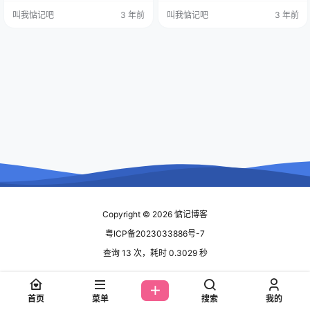
果。本文将分享一个精美的粒子动
s"><span data-mce-type="book
叫我惦记吧
3 年前
叫我惦记吧
3 年前
效网站源码，无需后台，特别适合
mark" style="display: inline…
作为引导页面，为您的网站带来引
人注目的效果。 粒子动效是一种基
于粒子系统的视觉呈现技术，通过
在页面上生成和控制大量的小粒
子，形成具有生动、流动感的动画
效果。粒子可以表现为各种形状、
颜色和运…
Copyright © 2026
惦记博客
粤ICP备2023033886号-7
查询 13 次，耗时 0.3029 秒
首页
菜单
搜索
我的