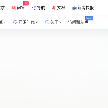
新
供求
问答
导航
文档
新闻快报
New
点
开源时代
关于
访问新站点