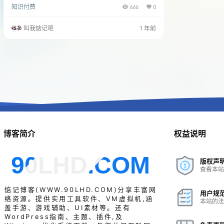
知识付费
666
0
意：装黑苹果避开一些硬盘，不支持的硬盘： 《《 点
这里查看 》》 成品照片 资源下载
叫我惦记吧
1 年前
博客简介
权益说明
90LHD.COM
版权声
查看本站
惦记博客(
WWW.90LHD.COM
)分享丰富网
用户规
络资源。提供实用工具软件、VM虚拟机,涵
本站的法
盖手游、游戏辅助、UI素材等。还有
WordPress指南、主题、插件,及