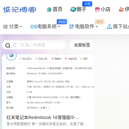
交流
首页
圈子
小店
New
官方
分类
电脑系统
电脑软件
旗下站
全部标签
红米笔记本Redmibook 14增强版I5-
10210U黑苹果EFI引导文件
鲁大师配置图片 第一次搞红米笔记本的，太难了搞了
大半天😂 这个EFI我搭配的系统是 macOS 14。 注