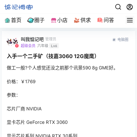
首页
圈子
小店
供求
问答
导
叫我惦记吧
管理员
电脑圈
超级会员
六年级
Lv6
入手一个二手矿（技嘉3060 12G魔鹰）
做工一般?个人感觉还没之前那个讯景590 8g GME好。
价格：￥1769
参数：
芯片厂商 NVIDIA
显卡芯片 GeForce RTX 3060
显示芯片系列 NVIDIA RTX 30系列